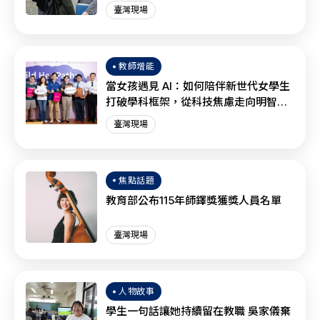
臺灣現場
教師增能
當女孩遇見 AI：如何陪伴新世代女學生
打破學科框架，從科技焦慮走向明智協
作？
臺灣現場
焦點話題
教育部公布115年師鐸獎獲獎人員名單
臺灣現場
人物故事
學生一句話讓她持續留在教職 吳家儀棄