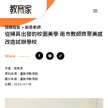
跳
到
:::
主
要
內
:::
班級經營 > 創意老師
容
從掃具出發的校園美學 南市教師齊聚美感
改造試辦學校
Share
作者：
陸筱貞
資料來源：
臺南市教育局
圖片來源：
臺南市教育局
日期：
2023-01-16