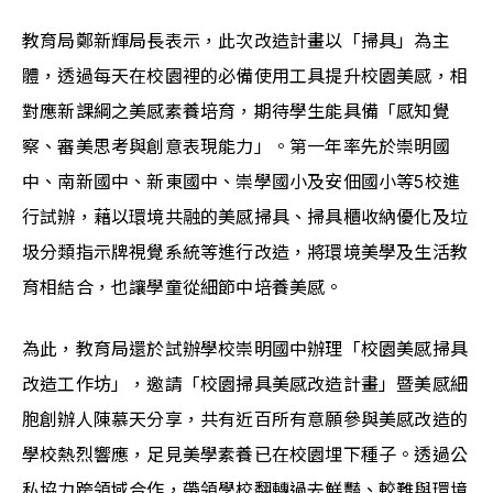
教育局鄭新輝局長表示，此次改造計畫以「掃具」為主
體，透過每天在校園裡的必備使用工具提升校園美感，相
對應新課綱之美感素養培育，期待學生能具備「感知覺
察、審美思考與創意表現能力」。第一年率先於崇明國
中、南新國中、新東國中、崇學國小及安佃國小等5校進
行試辦，藉以環境共融的美感掃具、掃具櫃收納優化及垃
圾分類指示牌視覺系統等進行改造，將環境美學及生活教
育相結合，也讓學童從細節中培養美感。
為此，教育局還於試辦學校崇明國中辦理「校園美感掃具
改造工作坊」，邀請「校園掃具美感改造計畫」暨美感細
胞創辦人陳慕天分享，共有近百所有意願參與美感改造的
學校熱烈響應，足見美學素養已在校園埋下種子。透過公
私協力跨領域合作，帶領學校翻轉過去鮮豔、較難與環境