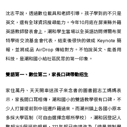
沈志平說，透過數位載具和老師引導，孩子學到的不只是
英文，還有全球資訊搜尋能力。今年10月底在屏東縣外籍
英語教師發表會上，潮和學生當場以全英語訪問傅爾布萊
特學術交流基金會代表，結束後很快的做成 Keynote 簡
報，並將成品 AirDrop 傳給對方。不怕說英文、能善用
科技，是潮和國小給社區民眾的第一印象。
雙語第一、數位第二，家長口碑帶動招生
家住萬丹、天天開車送孩子來念書的圖書館志工媽媽表
示，家長間口耳相傳，潮和國小的雙語教學很有口碑，不
少人打算提前到中班遷戶籍過來。而潮州鎮上各國小原本
多採大學區制（可自由選擇念哪所學校），潮和因登記人
數超出5個班的規模，111年起已申請改為「總量管制學