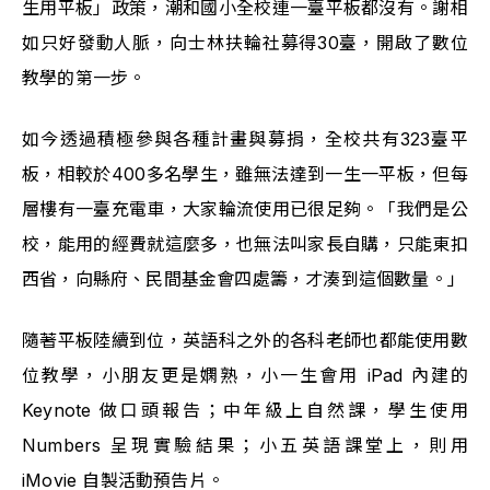
生用平板」政策，潮和國小全校連一臺平板都沒有。謝相
如只好發動人脈，向士林扶輪社募得30臺，開啟了數位
教學的第一步。
如今透過積極參與各種計畫與募捐，全校共有323臺平
板，相較於400多名學生，雖無法達到一生一平板，但每
層樓有一臺充電車，大家輪流使用已很足夠。「我們是公
校，能用的經費就這麼多，也無法叫家長自購，只能東扣
西省，向縣府、民間基金會四處籌，才湊到這個數量。」
隨著平板陸續到位，英語科之外的各科老師也都能使用數
位教學，小朋友更是嫻熟，小一生會用 iPad 內建的 
Keynote 做口頭報告；中年級上自然課，學生使用 
Numbers 呈現實驗結果；小五英語課堂上，則用 
iMovie 自製活動預告片。