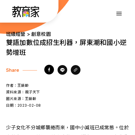
跳
到
:::
主
要
內
:::
班級經營 > 創意校園
容
雙語加數位成招生利器，屏東潮和國小逆
勢增班
Share
作者：
王韻齡
資料來源：
親子天下
圖片來源：
王韻齡
日期：
2023-02-08
少子女化不分城鄉襲捲而來，國中小減班已成常態。位於