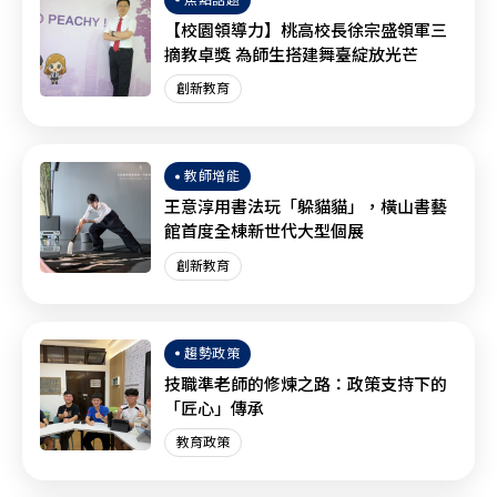
【校園領導力】桃高校長徐宗盛領軍三
摘教卓獎 為師生搭建舞臺綻放光芒
創新教育
教師增能
王意淳用書法玩「躲貓貓」，橫山書藝
館首度全棟新世代大型個展
創新教育
趨勢政策
技職準老師的修煉之路：政策支持下的
「匠心」傳承
教育政策