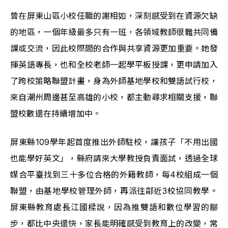
曾在屏東山區小校任職的謝相如，深刻感受到在資源欠缺
的地區，一個年級最多只有一班，各領域教師很難共同備
課或交流，因此校際間的合作與共享資源更加重要。她發
揮英語專長，也和全校老師一起學平板授課，更申請加入
了跨校策略聯盟計畫，身為外師基地學校和雙語試行校，
來自潮州周邊甚至高雄的小校，都主動尋求相關支援，聯
盟校數還在持續增加中。
屏東縣109學年起首度推出外師駐校，讓孩子「不用出國
也能學好英文」，縣府請來大學教授負責面試，透過全球
媒合平臺找到三十多位合格的外籍教師，每4校組成一個
聯盟，由基地學校管理外師，再派往鄰近3校協同教學。
屏東縣教育處長江國樑說，因為推雙語和數位學習的腳
步，都比中央還快，家長能明確感受到教育上的改變，常