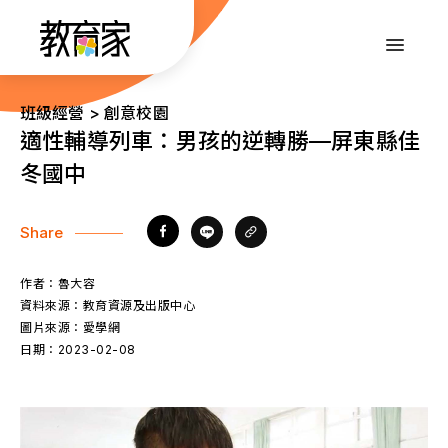
跳
到
:::
主
要
內
:::
班級經營 > 創意校園
容
適性輔導列車：男孩的逆轉勝—屏東縣佳
冬國中
Share
作者：
魯大容
資料來源：
教育資源及出版中心
圖片來源：
愛學網
日期：
2023-02-08