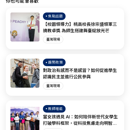
你也可能會喜歡
焦點話題
【校園領導力】桃高校長徐宗盛領軍三
摘教卓獎 為師生搭建舞臺綻放光芒
臺灣現場
趨勢政策
對政治有感而不是感冒？如何促進學生
認識民主並進行公民參與
臺灣現場
教師增能
當女孩遇見 AI：如何陪伴新世代女學生
打破學科框架，從科技焦慮走向明智協
作？