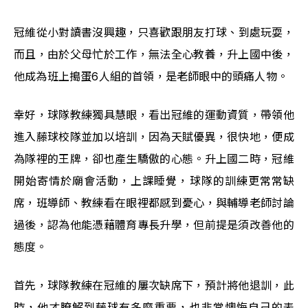
冠維從小對讀書沒興趣，只喜歡跟朋友打球、到處玩耍，
而且，由於父母忙於工作，無法全心教養，升上國中後，
他成為班上搗蛋6人組的首領，是老師眼中的頭痛人物。
幸好，球隊教練獨具慧眼，看出冠維的運動資質，帶領他
進入藤球校隊並加以培訓，因為天賦優異，很快地，便成
為隊裡的王牌，卻也產生驕傲的心態。升上國二時，冠維
開始寄情於廟會活動，上課睡覺，球隊的訓練更常常缺
席，班導師、教練看在眼裡都感到憂心，與輔導老師討論
過後，認為他能憑藉體育專長升學，但前提是須改善他的
態度。
首先，球隊教練在冠維的屢次缺席下，預計將他退訓，此
時，他才瞭解到藤球有多麼重要，也非常懊悔自己的表