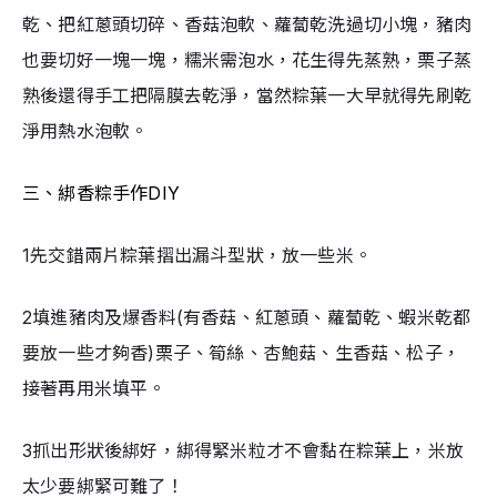
乾、把紅蔥頭切碎、香菇泡軟、蘿蔔乾洗過切小塊，豬肉
也要切好一塊一塊，糯米需泡水，花生得先蒸熟，栗子蒸
熟後還得手工把隔膜去乾淨，當然粽葉一大早就得先刷乾
淨用熱水泡軟。
三、綁香粽手作DIY
1先交錯兩片粽葉摺出漏斗型狀，放一些米。
2填進豬肉及爆香料(有香菇、紅蔥頭、蘿蔔乾、蝦米乾都
要放一些才夠香)栗子、筍絲、杏鮑菇、生香菇、松子，
接著再用米填平。
3抓出形狀後綁好，綁得緊米粒才不會黏在粽葉上，米放
太少要綁緊可難了！