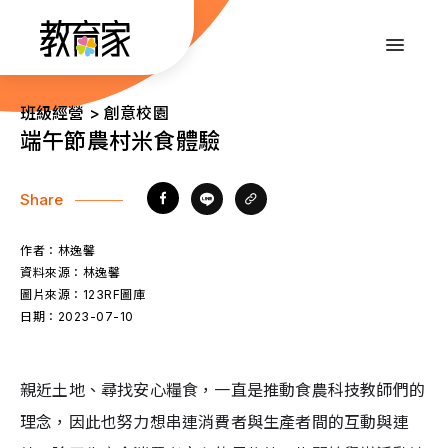
跳
到
:::
主
要
內
:::
班級經營 > 創意校園
容
端午節農村米食體驗
Share
作者：
林逸馨
資料來源：
林逸馨
圖片來源：
123RF圖庫
日期：
2023-07-10
親近土地、尋找安心糧食，一直是推動食農科技教師們的
理念，因此也努力想串連消費者與生產者間的互動與連