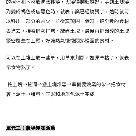
的稻稈和木材放進窯裡燒，火燒得越旺越好，等到土塊燒
到變成褐色或焦黑色時，就表示窯已經燒燙了，這時就可
以移出一部分的柴火，並從窯頂開一個洞，把全數的食材
丟進去，接著把窯打垮、敲碎土塊，最後再把敲碎的土塊
緊密覆蓋在上頭，好讓熱氣慢慢悶熟裡面的食材。
可以在土堆上放一些草，用草來判斷，如果草枯了，就表
示食物熟了。
 挖土塊→挖洞→搬土塊堆窯→準備要燒窯的柴→把食材
裹上泥土→雞蛋、玉米和地瓜包泥土完成
單元三：農場趣味活動