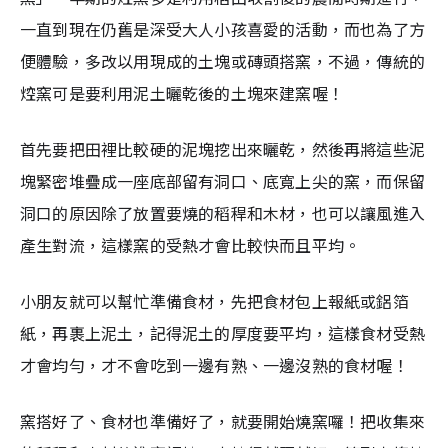
一直到現在仍舊是深受大人小孩喜愛的活動，而也為了方
便體驗，多改以用現成的土塊或磚頭搭窯，不過，
傳統的
焢窯可是要利用泥土曬乾後的土塊來建窯
喔！
首先要把田裡比較硬的
泥塊挖出來曬乾
，然後再將這些泥
塊
緊密堆疊成一座底部留有洞口、底寬上尖的窯
，而
保留
洞口的原因除了放置要燒的稻稈和木材，也可以讓風進入
產生對流，這樣窯的受熱才會比較快而且平均。
小朋友就可以幫忙準備食材，先把食材包上報紙或鋁箔
紙，再裹上泥土，記得泥土的厚度要平均，這樣食材受熱
才會均勻，才不會吃到一邊有熟、一邊沒熟的食材喔！
窯搭好了、食材也準備好了，就要開始燒窯囉！把收集來