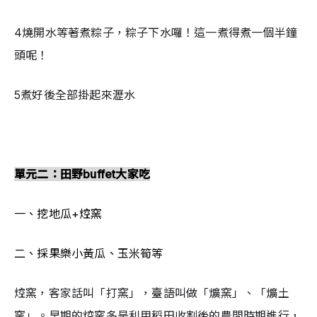
4燒開水等著煮粽子，粽子下水囉！這一煮得煮一個半鐘
頭呢！
5煮好後全部掛起來瀝水
單元二：田野buffet大家吃
一、挖地瓜+焢窯
二、採果樂小黃瓜、玉米筍等
焢窯，客家話叫「打窯」，臺語叫做「爌窯」、「爌土
窯」。早期的焢窯多是利用稻田收割後的農閒時期進行，