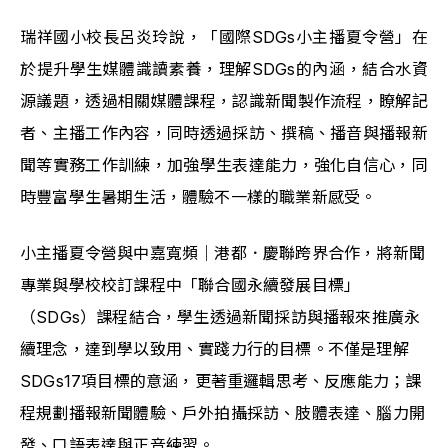
瑞祥國小校長呂炎玲說，「國際SDGs小主播夏令營」在
於提升學生媒體識讀素養，理解SDGs的內涵，結合水資
源議題，透過相關媒體課程，認識新聞製作流程，瞭解記
者、主播工作內容，同時透過採訪、撰稿、播音與播報新
聞等實務工作訓練，加強學生表達能力，強化自信心，同
時豐富學生暑期生活，體驗不一樣的職業新感受。
小主播夏令營與中嘉寬頻｜港都．慶聯跨界合作，將新聞
專業與學校校訂課程中「聯合國永續發展目標」
（SDGs）課程結合，學生透過新聞採訪與播報來推廣永
續理念，達到學以致用、實踐力行的目標。不僅是理解
SDGs17項目標的意涵，更著重邏輯思考、反應能力；課
程規劃播報新聞體驗、戶外拍攝採訪、肢體表達、腦力開
發、口語表達與正音練習。