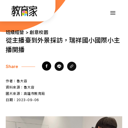
跳
到
:::
主
要
內
:::
班級經營 > 創意校園
容
從主播臺到外景採訪，瑞祥國小國際小主
播開播
Share
作者：
魯大容
資料來源：
魯大容
圖片來源：
高雄市教育局
日期：
2023-09-06