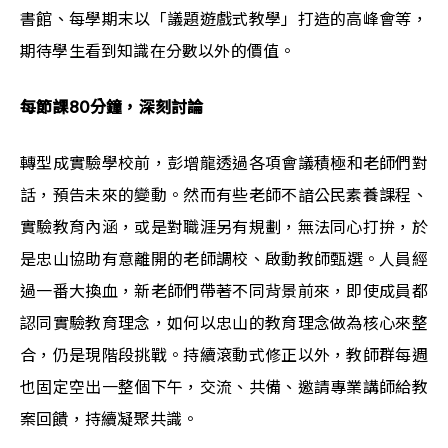
書館、每學期末以「議題遊戲式教學」打造的高峰會等，
期待學生看到知識在分數以外的價值。
每節課80分鐘，深刻討論
轉型成實驗學校前，彭增龍透過各項會議積極和老師們對
話，預告未來的變動。然而有些老師不諳公民素養課程、
實驗教育內涵，或是對職涯另有規劃，無法同心打拚，於
是忠山協助有意離開的老師調校、啟動教師甄選。人員經
過一番大換血，新老師們帶著不同背景前來，即使成員都
認同實驗教育理念，如何以忠山的教育理念做為核心來整
合，仍是現階段挑戰。持續滾動式修正以外，教師群每週
也固定空出一整個下午，交流、共備、邀請專業講師給教
案回饋，持續凝聚共識。