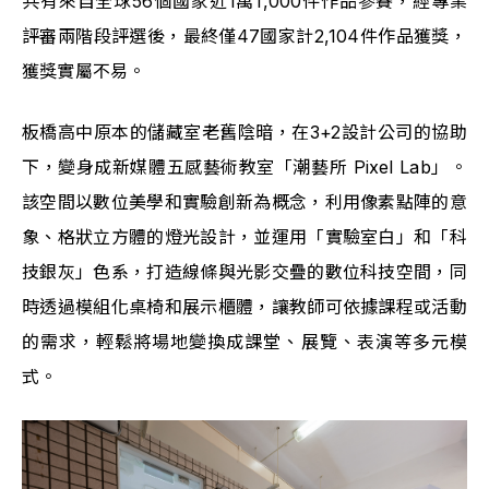
共有來自全球56個國家近1萬1,000件作品參賽，經專業
評審兩階段評選後，最終僅47國家計2,104件作品獲獎，
獲獎實屬不易。
板橋高中原本的儲藏室老舊陰暗，在3+2設計公司的協助
下，變身成新媒體五感藝術教室「潮藝所 Pixel Lab」。
該空間以數位美學和實驗創新為概念，利用像素點陣的意
象、格狀立方體的燈光設計，並運用「實驗室白」和「科
技銀灰」色系，打造線條與光影交疊的數位科技空間，同
時透過模組化桌椅和展示櫃體，讓教師可依據課程或活動
的需求，輕鬆將場地變換成課堂、展覽、表演等多元模
式。