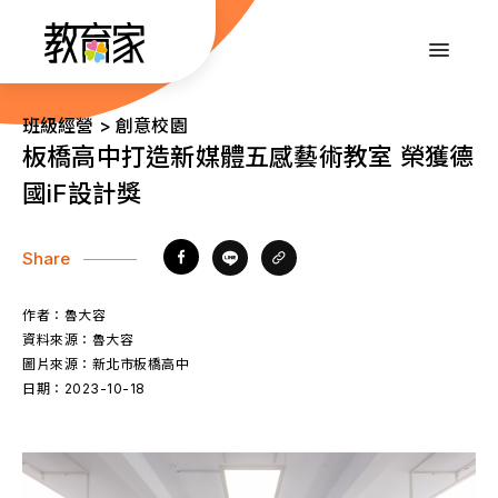
跳
到
:::
主
要
內
:::
班級經營 > 創意校園
容
板橋高中打造新媒體五感藝術教室 榮獲德
國iF設計獎
Share
作者：
魯大容
資料來源：
魯大容
圖片來源：
新北市板橋高中
日期：
2023-10-18