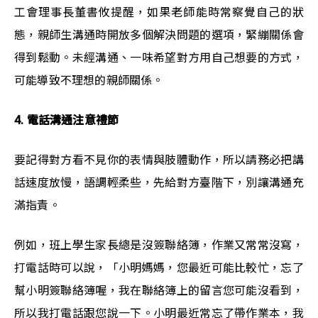
工會理事長董書攸提醒，如果老師能時常察覺自己的狀
態，親師生溝通時開放多個解決問題的選項，緊繃關係會
得到鬆動。未經溝通、一味希望對方用自己想要的方式，
可能導致不理想的親師關係。
4. 電話溝通注意禮節
要記得對方看不見你的表情與肢體動作，所以請務必把講
話速度放慢，語調輕柔些，先給對方臺階下，別讓溝通充
滿指責。
例如，班上學生家長總是沒簽聯絡簿，作業又常常沒寫，
打電話時可以說，「小明媽媽，您最近可能比較忙，忘了
幫小明簽聯絡簿喔，我在聯絡簿上的留言您可能沒看到，
所以我打電話跟您說一下。小明最近常忘了帶作業本，我