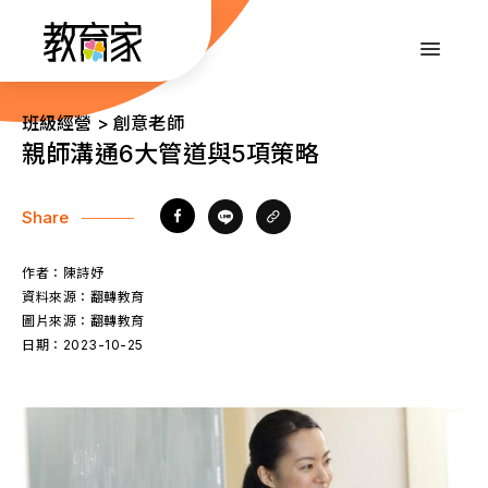
跳
到
:::
主
要
內
:::
班級經營 > 創意老師
容
親師溝通6大管道與5項策略
Share
作者：
陳詩妤
資料來源：
翻轉教育
圖片來源：
翻轉教育
日期：
2023-10-25