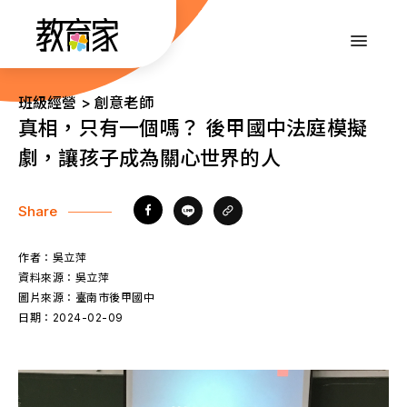
跳
到
:::
主
要
內
:::
班級經營 > 創意老師
容
真相，只有一個嗎？ 後甲國中法庭模擬
劇，讓孩子成為關心世界的人
Share
作者：
吳立萍
資料來源：
吳立萍
圖片來源：
臺南市後甲國中
日期：
2024-02-09