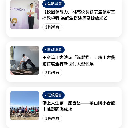
焦點話題
【校園領導力】桃高校長徐宗盛領軍三
摘教卓獎 為師生搭建舞臺綻放光芒
創新教育
教師增能
王意淳用書法玩「躲貓貓」，橫山書藝
館首度全棟新世代大型個展
創新教育
班級經營
攀上人生第一座百岳——華山國小合歡
山挑戰圓滿成功
創新教育