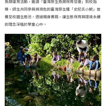
魚類復育活動，邀請「臺灣原生魚類保育協會」到校指
導，師生共同參與將瀕危的臺灣原生種「史尼氏小䰾」放
養至校園生態池，透過親身實踐，讓生態保育與環境永續
的理念深植於學童心中。