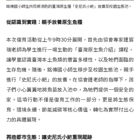
銘傳國小師生共同將瀕危的臺灣原生種「史尼氏小䰾」放養至校園生態池。
從認識到實踐：親手放養原生魚種
本次復育活動從上午9時30分展開，首先由協會專家鍾宸
瑞老師為學生進行一場生動的「臺灣原生魚介紹」課程，
讓學童認識臺灣本土魚類的豐富多樣性，以及牠們面臨的
生存危機。隨後，銘傳國小師生移步至校園生態池，親手
進行「史尼氏小䰾」的放養。在協會鍾老師的指導下，孩
子們小心翼翼地將魚苗放入池中，為牠們提供一個安全的
家。這項行動不僅是復育工作的一部分，更是將生態保
育、環境永續、節能減碳等核心價值，轉化為實際付出心
力的具體展現。
再造都市生態：讓史尼氏小䰾重現蹤跡