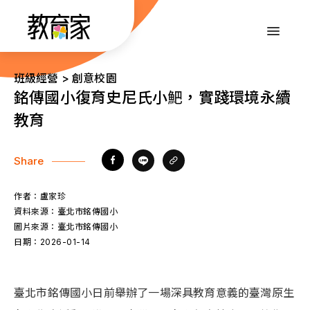
跳
到
:::
主
要
內
:::
班級經營 > 創意校園
容
銘傳國小復育史尼氏小䰾，實踐環境永續
教育
Share
作者：
盧家珍
資料來源：
臺北市銘傳國小
圖片來源：
臺北市銘傳國小
日期：
2026-01-14
臺北市銘傳國小日前舉辦了一場深具教育意義的臺灣原生