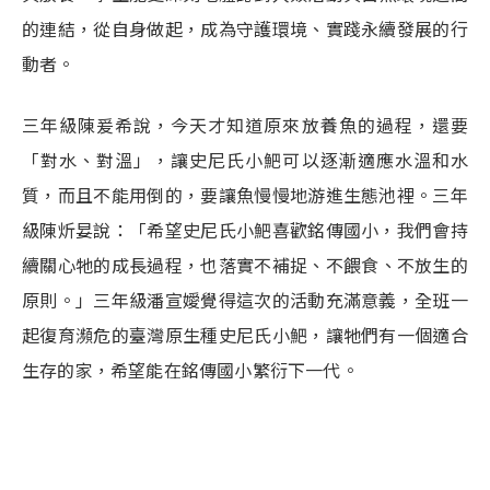
的連結，從自身做起，成為守護環境、實踐永續發展的行
動者。
三年級陳爰希說，今天才知道原來放養魚的過程，還要
「對水、對溫」，讓史尼氏小䰾可以逐漸適應水溫和水
質，而且不能用倒的，要讓魚慢慢地游進生態池裡。三年
級陳炘妟說：「希望史尼氏小䰾喜歡銘傳國小，我們會持
續關心牠的成長過程，也落實不補捉、不餵食、不放生的
原則。」三年級潘宣嬡覺得這次的活動充滿意義，全班一
起復育瀕危的臺灣原生種史尼氏小䰾，讓牠們有一個適合
生存的家，希望能在銘傳國小繁衍下一代。