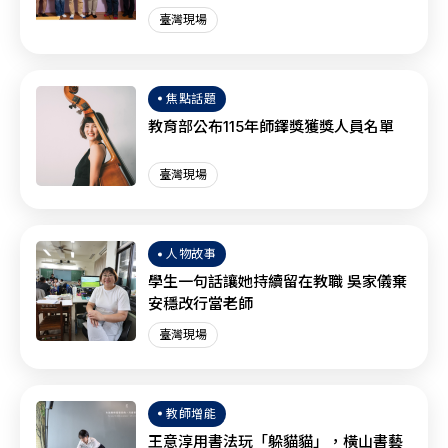
作？
臺灣現場
焦點話題
教育部公布115年師鐸獎獲獎人員名單
臺灣現場
人物故事
學生一句話讓她持續留在教職 吳家儀棄
安穩改行當老師
臺灣現場
教師增能
王意淳用書法玩「躲貓貓」，橫山書藝