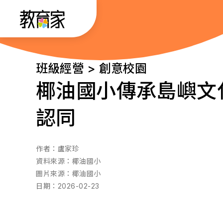
跳
:::
到
主
要
:::
班級經營 > 創意校園
內
椰油國小傳承島嶼文
容
認同
作者：
盧家珍
資料來源：
椰油國小
圖片來源：
椰油國小
日期：
2026-02-23