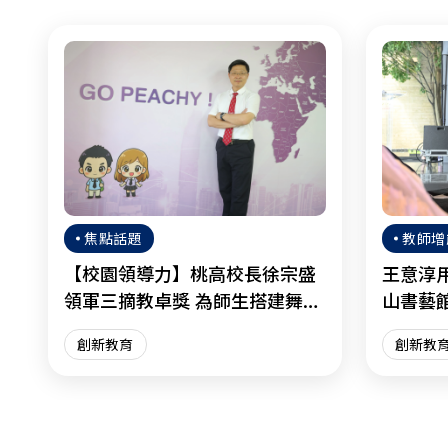
焦點話題
教師增
【校園領導力】桃高校長徐宗盛
王意淳
領軍三摘教卓獎 為師生搭建舞臺
山書藝
綻放光芒
展
創新教育
創新教