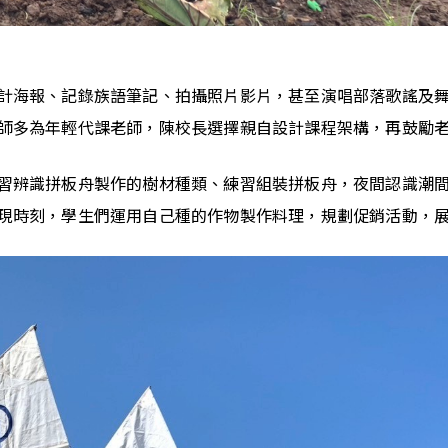
計海報、記錄族語筆記、拍攝照片影片，甚至演唱部落歌謠及
師多為年輕代課老師，陳校長選擇親自設計課程架構，再鼓勵
習辨識拼板舟製作的樹材種類、練習組裝拼板舟，夜間認識潮
現時刻，學生們運用自己種的作物製作料理，規劃促銷活動，