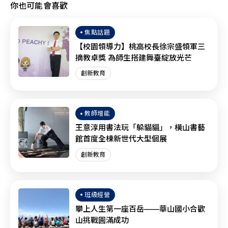
你也可能會喜歡
焦點話題
【校園領導力】桃高校長徐宗盛領軍三
摘教卓獎 為師生搭建舞臺綻放光芒
創新教育
教師增能
王意淳用書法玩「躲貓貓」，橫山書藝
館首度全棟新世代大型個展
創新教育
班級經營
攀上人生第一座百岳——華山國小合歡
山挑戰圓滿成功