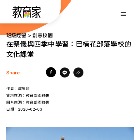
跳
到
:::
主
要
內
:::
班級經營 > 創意校園
容
在祭儀與四季中學習：巴楠花部落學校的
文化課堂
Share
作者：
盧家珍
資料來源：
教育部國教署
圖片來源：
教育部國教署
日期：
2026-02-03