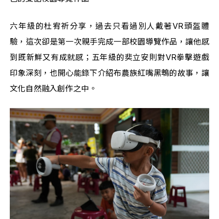
六年級的杜宥祈分享，過去只看過別人戴著VR頭盔體
驗，這次卻是第一次親手完成一部校園導覽作品，讓他感
到既新鮮又有成就感；五年級的奜立安則對VR拳擊遊戲
印象深刻，也開心能錄下介紹布農族紅嘴黑鵯的故事，讓
文化自然融入創作之中。