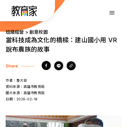
跳
到
:::
主
要
內
:::
班級經營 > 創意校園
容
當科技成為文化的橋樑：建山國小用 VR
說布農族的故事
Share
作者：
魯大容
資料來源：
高雄市教育局
圖片來源：
高雄市教育局
日期：
2026-02-18