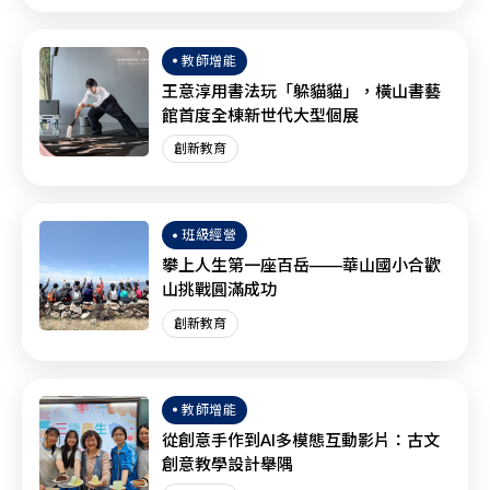
教師增能
王意淳用書法玩「躲貓貓」，橫山書藝
館首度全棟新世代大型個展
創新教育
班級經營
攀上人生第一座百岳——華山國小合歡
山挑戰圓滿成功
創新教育
教師增能
從創意手作到AI多模態互動影片：古文
創意教學設計舉隅