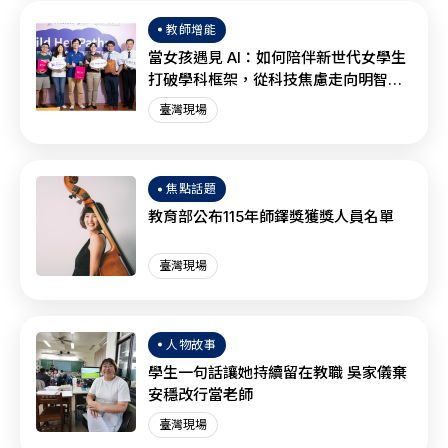
教師增能
當女孩遇見 AI：如何陪伴新世代女學生
打破學科框架，從科技焦慮走向明智協
作？
臺灣現場
焦點話題
教育部公布115年師鐸獎獲獎人員名單
臺灣現場
人物故事
學生一句話讓她持續留在教職 吳家儀棄
安穩改行當老師
臺灣現場