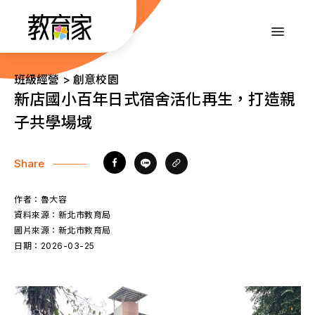
跳
到
:::
主
要
內
:::
班級經營 > 創意校園
容
新店國小百年日式宿舍活化再生，打造親
子共學場域
Share
作者：
魯大容
資料來源：
新北市教育局
圖片來源：
新北市教育局
日期：
2026-03-25