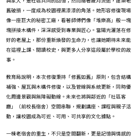
與家人，是社區共同的回憶；然而隨著歲月流逝，建築老
舊破損，一度成為校園裡黑漆漆的角落。她形容修復現場
像一座巨大的秘密工廠，看著師傅們像「堆樂高」般一塊
塊拼接木構件，深深感受到專業與匠心。當陽光灑落在修
好的老屋上，那份重新煥發的生命力，也讓她期待未來能
在這裡上課、閱讀校史，與更多人分享這段屬於學校的故
事。
教育局說明，本次修復秉持「修舊如舊」原則，包含結構
補強、屋瓦與木構件修復，以及管線與系統更新，同時優
化周邊景觀與無障礙動線。未來也將與鄰近的「社區客
廳」（前校長宿舍）空間串聯，規劃講座、課程與親子活
動，讓校園成為可近、可用、可共享的文化據點。
一棟老宿舍的重生，不只是空間翻新，更是記憶與情感的