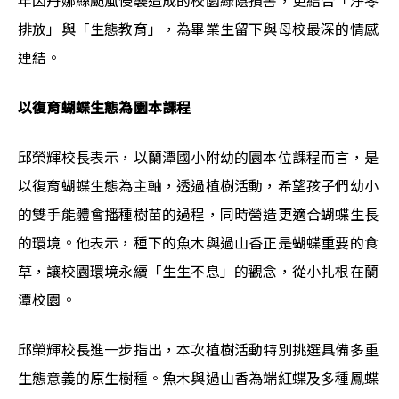
年因丹娜絲颱風侵襲造成的校園綠蔭損害，更結合「淨零
排放」與「生態教育」，為畢業生留下與母校最深的情感
連結。
以復育蝴蝶生態為園本課程 
邱榮輝校長表示，以蘭潭國小附幼的園本位課程而言，是
以復育蝴蝶生態為主軸，透過植樹活動，希望孩子們幼小
的雙手能體會播種樹苗的過程，同時營造更適合蝴蝶生長
的環境。他表示，種下的魚木與過山香正是蝴蝶重要的食
草，讓校園環境永續「生生不息」的觀念，從小扎根在蘭
潭校園。
邱榮輝校長進一步指出，本次植樹活動特別挑選具備多重
生態意義的原生樹種。魚木與過山香為端紅蝶及多種鳳蝶