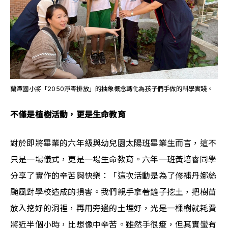
蘭潭國小將「2050淨零排放」的抽象概念轉化為孩子們手做的科學實踐。
不僅是植樹活動，更是生命教育
對於即將畢業的六年級與幼兒園太陽班畢業生而言，這不
只是一場儀式，更是一場生命教育。六年一班黃培睿同學
分享了實作的辛苦與快樂：「這次活動是為了修補丹娜絲
颱風對學校造成的損害。我們親手拿著鏟子挖土，把樹苗
放入挖好的洞裡，再用旁邊的土埋好，光是一棵樹就耗費
將近半個小時，比想像中辛苦。雖然手很痠，但其實蠻有