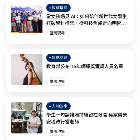
教師增能
當女孩遇見 AI：如何陪伴新世代女學生
打破學科框架，從科技焦慮走向明智協
作？
臺灣現場
焦點話題
教育部公布115年師鐸獎獲獎人員名單
臺灣現場
人物故事
學生一句話讓她持續留在教職 吳家儀棄
安穩改行當老師
臺灣現場