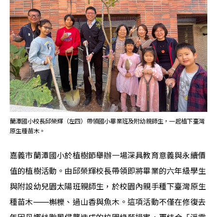
蘭潭國小校長邱榮輝（左四）帶領國小畢業班及附幼親師生，一起植下臺灣
原生種苗木。
嘉義市蘭潭國小於植樹節舉辦一場深具教育意義與永續價
值的植樹活動。由邱榮輝校長帶領即將畢業的六年級學生
與附設幼兒園太陽班親師生，於校園內親手種下臺灣原生
種苗木——­­槲櫟、過山香與魚木。這項活動不僅在修復去