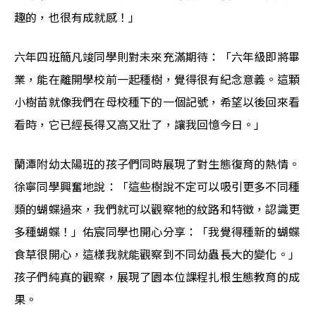
趣的，也很有成就感！」
六年四班簡凡竣同學則對未來充滿期待：「六年級即將畢
業，能在離開學校前一起種樹，覺得很有紀念意義。這顆
小樹苗就像我們在母校種下的一個記號，希望以後回來看
看時，它已經長得又高又壯了，讓我回憶今日。」
蘭潭附幼太陽班的孩子們同時展現了對生態復育的熱情。
徐寧同學興奮地說：「這些樹說不定可以吸引更多不同種
類的蝴蝶過來，我們就可以觀察牠的紋路和特徵，認識更
多種蝴蝶！」佑宸同學也開心分享：「我覺得種新的蝴蝶
食草很開心，這樣我就能觀察到不同幼蟲長大的變化。」
孩子們純真的觀察，展現了園本位課程扎根生態教育的成
果。