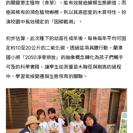
的關鍵寄主植物（食草），能有效營造蝴蝶生態廊道；而
極其稀有的瀕危植物槲櫟，則以其高密度的木質特性，扮
演校園中長效穩定的「固碳戰將」。
初步估算，此次種下的幼苗在成年後，每株每年平均可固
定約10至20公斤的二氧化碳。透過這項具體行動，蘭潭
國小將「2050淨零排放」的抽象概念轉化為孩子們觸手
可及的科學實踐，讓學生從測量苗木胸徑與樹高的過程
中，學習氣候變遷與生態保育的關聯。