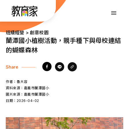
跳
到
:::
主
要
內
:::
班級經營 > 創意校園
容
蘭潭國小植樹活動，親手種下與母校連結
的蝴蝶森林
Share
作者：
魯大容
資料來源：
嘉義市蘭潭國小
圖片來源：
嘉義市蘭潭國小
日期：
2026-04-02