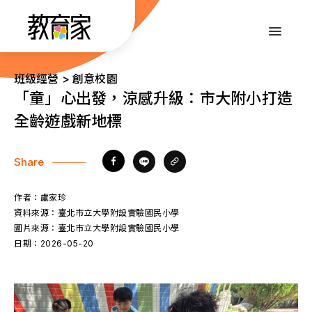
跳
到
:::
主
要
內
:::
班級經營 > 創意校園
容
「童」心出發，涼感升級：市大附小打造
全齡遊戲新地標
Share
作者：
盧家珍
資料來源：
臺北市立大學附設實驗國民小學
圖片來源：
臺北市立大學附設實驗國民小學
日期：
2026-05-20