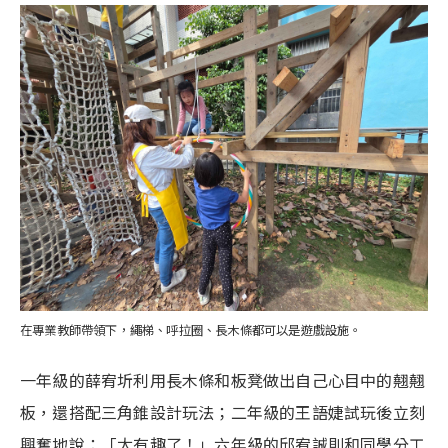
在專業教師帶領下，繩梯、呼拉圈、長木條都可以是遊戲設施。
一年級的薛宥圻利用長木條和板凳做出自己心目中的翹翹
板，還搭配三角錐設計玩法；二年級的王語婕試玩後立刻
興奮地說：「太有趣了！」六年級的邱宥誠則和同學分工