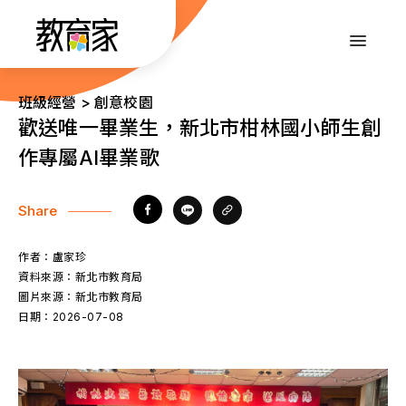
跳
到
:::
主
要
內
:::
班級經營 > 創意校園
容
歡送唯一畢業生，新北市柑林國小師生創
作專屬AI畢業歌
Share
作者：
盧家珍
資料來源：
新北市教育局
圖片來源：
新北市教育局
日期：
2026-07-08