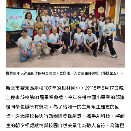
柑林國小以師生創作的AI畢業歌，歡送唯一的畢業生邱建橙（後排左五）。
新北市雙溪區創校107年的柑林國小，於115年6月17日晚
上迎來該校第81屆畢業典禮。今年在柑林國小畢業的邱建
橙同學包辦所有獎項，為了給唯一的主角永生難忘的回
憶，謝添達校長與行政團隊發揮創意，攜手AI科技，將師
生的朝夕相處感情與校園自然美景化為動人音符，為建橙