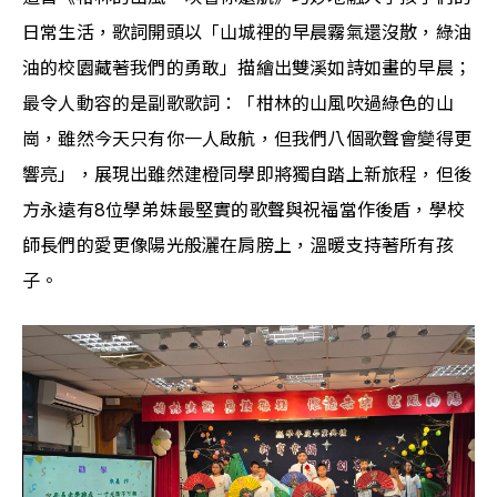
日常生活，歌詞開頭以「山城裡的早晨霧氣還沒散，綠油
油的校園藏著我們的勇敢」描繪出雙溪如詩如畫的早晨；
最令人動容的是副歌歌詞：「柑林的山風吹過綠色的山
崗，雖然今天只有你一人啟航，但我們八個歌聲會變得更
響亮」，展現出雖然建橙同學即將獨自踏上新旅程，但後
方永遠有8位學弟妹最堅實的歌聲與祝福當作後盾，學校
師長們的愛更像陽光般灑在肩膀上，溫暖支持著所有孩
子。