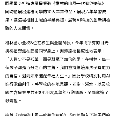
同學量身打造專屬畢業歌《柑林的山風—吹著你遠航》，
同時也展出建橙同學的10大畢業作品，展現六年學習成
果，讓這場柑腳山城的畢業典禮，展現AI科技的創新與極
致的人文關懷。
柑林國小全校8位在校生與全體師長，今年將所有的目光
與祝福聚焦在建橙同學身上。謝添達校長感性地表示：
「人數少不是孤單，而是凝聚了加倍的愛；在柑林，每一
個孩子都是百分之百的主角，我們會持續培育孩子有能力
的自信，迎向未來適配幸福人生。」因此學校特別利用AI
進行歌曲創作，將學校的在地景觀、老樹、溪水，以及校
園內含畢業生共9位小朋友真摯的互動情感，全部寫進了
歌聲裡。
這首《柑林的山風—吹著你遠航》巧妙地融入了孩子們的