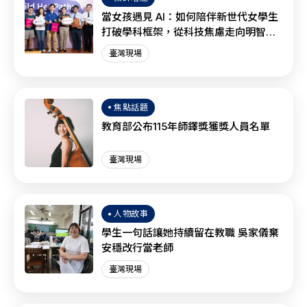
當女孩遇見 AI：如何陪伴新世代女學生
打破學科框架，從科技焦慮走向明智協
作？
臺灣現場
焦點話題
教育部公布115年師鐸獎獲獎人員名單
臺灣現場
人物故事
學生一句話讓她持續留在教職 吳家儀棄
安穩改行當老師
臺灣現場