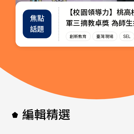
【校園領導力】桃高
教育部首辦「大專院
退而不休，無私奉獻
焦點
教師
趨勢
軍三摘教卓獎 為師
師交流工作坊」 共創AI與永續未
115年教育奉獻獎獲
話題
增能
政策
放光芒
來課堂
創新教育
創新教育
教師
教育奉獻獎
臺灣現場
臺灣現場
臺灣現
SEL
AI教
編輯精選