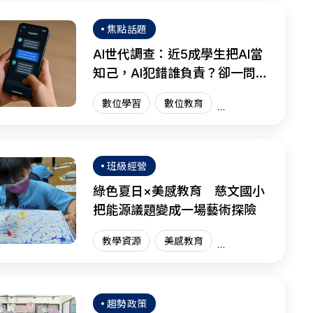
焦點話題
AI世代調查：近5成學生把AI當
知己，AI犯錯誰負責？卻一問三
不知
數位學習
數位教育
國際趨勢
AI教育
班級經營
綠色夏日×美感教育 慈文國小
把能源議題變成一場藝術探險
教學資源
美感教育
藝術教育
趨勢政策