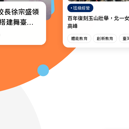
班級經營
校長徐宗盛領
校通識教育教
─教育部公布
百年復刻玉山壯舉，北一
生搭建舞臺綻
獎名單
高峰
場
育
體能教育
創新教育
臺