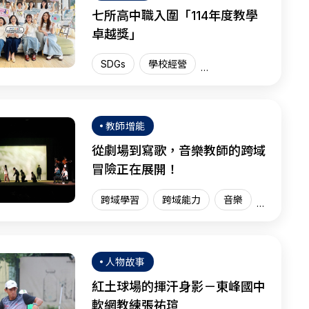
七所高中職入圍「114年度教學
卓越獎」
SDGs
學校經營
教學卓越獎
臺灣現場
SEL
教師增能
從劇場到寫歌，音樂教師的跨域
冒險正在展開！
跨域學習
跨域能力
音樂
臺灣現場
人物故事
紅土球場的揮汗身影－東峰國中
軟網教練張祐瑄