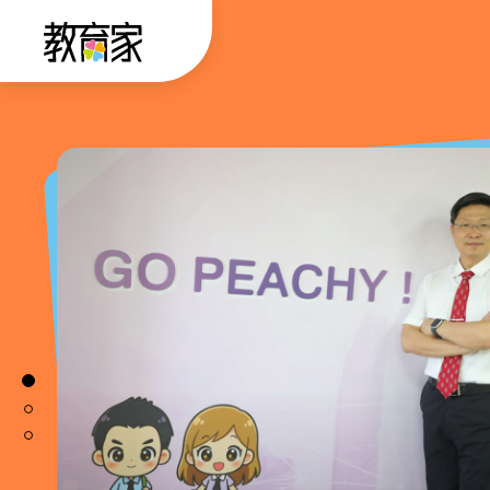
跳
:::
到
主
要
:::
內
容