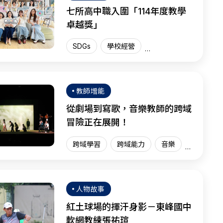
七所高中職入圍「114年度教學
卓越獎」
SDGs
學校經營
教學卓越獎
臺灣現場
SEL
教師增能
從劇場到寫歌，音樂教師的跨域
冒險正在展開！
跨域學習
跨域能力
音樂
臺灣現場
人物故事
紅土球場的揮汗身影－東峰國中
軟網教練張祐瑄