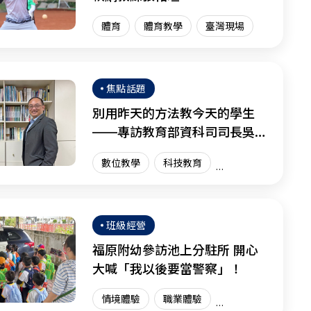
體育
體育教學
臺灣現場
焦點話題
別用昨天的方法教今天的學生
——專訪教育部資科司司長吳穎
沺
數位教學
科技教育
資訊科技
創新教育
臺灣現場
國際趨勢
班級經營
福原附幼參訪池上分駐所 開心
大喊「我以後要當警察」！
情境體驗
職業體驗