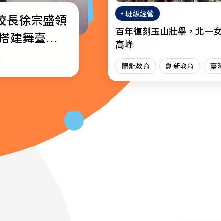
班級經營
校長徐宗盛領
校通識教育教
─教育部公布
百年復刻玉山壯舉，北一
生搭建舞臺綻
獎名單
高峰
場
育
體能教育
創新教育
臺