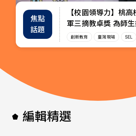
【校園領導力】桃高
教育部首辦「大專院
退而不休，無私奉獻
焦點
教師
趨勢
軍三摘教卓獎 為師
師交流工作坊」 共創AI與永續未
115年教育奉獻獎獲
話題
增能
政策
放光芒
來課堂
創新教育
創新教育
教師
教育奉獻獎
臺灣現場
臺灣現場
臺灣現
SEL
AI教
編輯精選