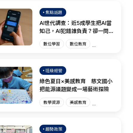
焦點話題
AI世代調查：近5成學生把AI當
知己，AI犯錯誰負責？卻一問三
不知
數位學習
數位教育
國際趨勢
AI教育
班級經營
綠色夏日×美感教育 慈文國小
把能源議題變成一場藝術探險
教學資源
美感教育
藝術教育
趨勢政策