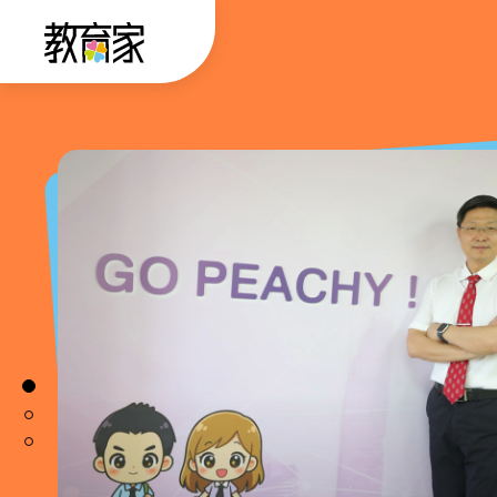
跳
:::
到
主
要
:::
內
容