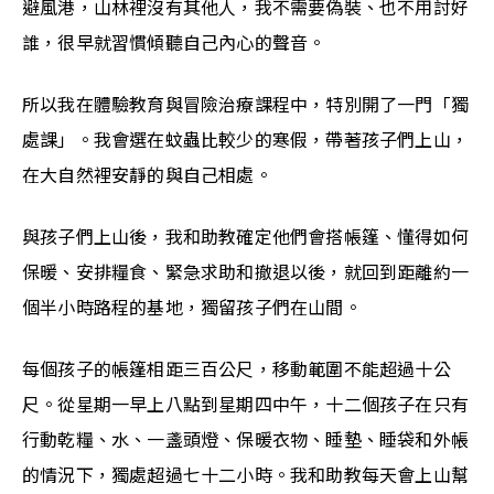
避風港，山林裡沒有其他人，我不需要偽裝、也不用討好
誰，很早就習慣傾聽自己內心的聲音。
所以我在體驗教育與冒險治療課程中，特別開了一門「獨
處課」。我會選在蚊蟲比較少的寒假，帶著孩子們上山，
在大自然裡安靜的與自己相處。
與孩子們上山後，我和助教確定他們會搭帳篷、懂得如何
保暖、安排糧食、緊急求助和撤退以後，就回到距離約一
個半小時路程的基地，獨留孩子們在山間。
每個孩子的帳篷相距三百公尺，移動範圍不能超過十公
尺。從星期一早上八點到星期四中午，十二個孩子在只有
行動乾糧、水、一盞頭燈、保暖衣物、睡墊、睡袋和外帳
的情況下，獨處超過七十二小時。我和助教每天會上山幫