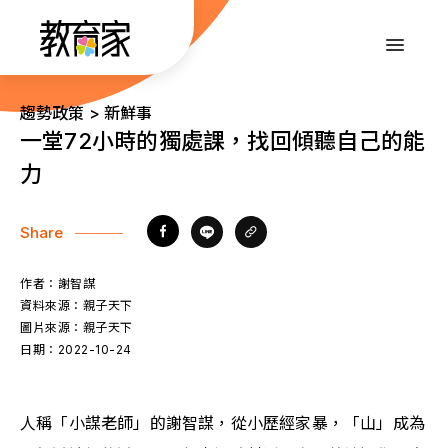
跳
到
:::
主
要
內
:::
趨勢政策 > 新鮮事
容
一堂72小時的獨處課，找回傾聽自己的能
力
Share
作者：
謝智謀
資料來源：
親子天下
圖片來源：
親子天下
日期：
2022-10-24
人稱「小謀老師」的謝智謀，從小歷經家暴，「山」成為