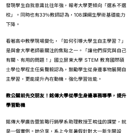
發現學生自我意識比往年強，報考大學更傾向「選系不選
校」。同時也有33％教師認為，108課綱生學術基礎能力
下降。
看著高中教學現場變化，「如何引導大學生自主學習？」
是與會大學老師最關注的焦點之一。「讓他們探究與自己
有關、有用的問題！」國立屏東大學 STEM 教育國際碩
士學位學程主任吳聲毅認為，鼓勵學生從身邊事物展開自
主學習，更能提升內在動機，強化學習效能。
教公關前先交朋友！銘傳大學從學生身邊事務導學，提升
學習動機
銘傳大學廣告暨策略行銷學系助理教授王皖佳的課堂，就
是一個實例。她分享，系上今年暑假針對大一新生開設 