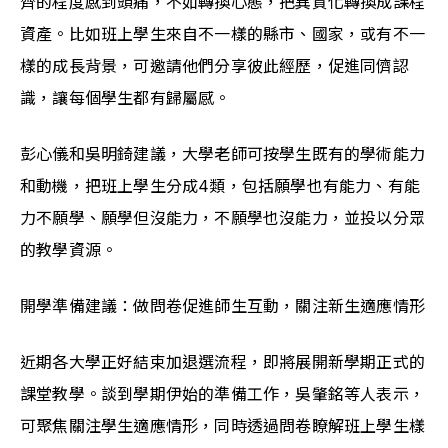
齊的程度感到頭痛，不如轉換心態，把異質化轉換成課程
資產。比如班上學生來自不一樣的縣市、國家，或有不一
樣的成長背景，可邀請他們分享彼此經歷，促進同儕認
識，讓每個學生都有歸屬感。
彭心儀和吳明錡建議，大學老師可按學生既有的學術能力
和動機，把班上學生分成4類，包括願學也有能力、有能
力不願學、願學但沒能力，不願學也沒能力，並投以分眾
的教學資源。
開學準備建議：做問卷促進師生互動，關注新生適應情形
近期各大學正好結束加退選流程，即將展開新學期正式的
課堂教學。談到學期伊始的準備工作，吳肇銘等人表示，
可聚焦關注學生適應情形，同時透過問卷瞭解班上學生樣