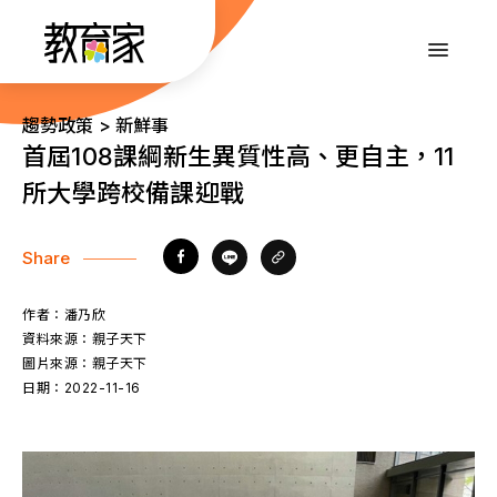
跳
到
:::
主
要
內
:::
趨勢政策 > 新鮮事
容
首屆108課綱新生異質性高、更自主，11
所大學跨校備課迎戰
Share
作者：
潘乃欣
資料來源：
親子天下
圖片來源：
親子天下
日期：
2022-11-16