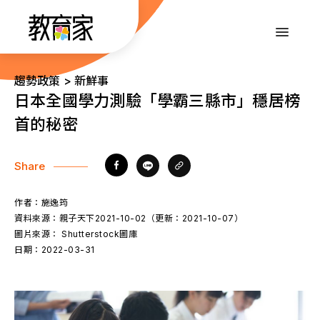
跳
到
:::
主
要
內
:::
趨勢政策 > 新鮮事
容
日本全國學力測驗「學霸三縣市」穩居榜
首的秘密
Share
作者：
施逸筠
資料來源：
親子天下2021-10-02（更新：2021-10-07）
圖片來源：
Shutterstock圖庫
日期：
2022-03-31