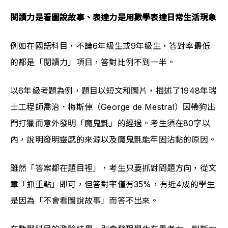
閱讀力是看圖說故事、表達力是用數學表達日常生活現象
例如在國語科目，不論6年級生或9年級生，答對率最低
的都是「閱讀力」項目，答對比例不到一半。
以6年級考題為例，題目以短文和圖片，描述了1948年瑞
士工程師喬治．梅斯倬（George de Mestral）因帶狗出
門打獵而意外發明「魔鬼氈」的經過。考生須在80字以
內，說明發明靈感的來源以及魔鬼氈能牢固沾黏的原因。
雖然「答案都在題目裡」，考生只要抓對問題方向，從文
章「抓重點」即可，但答對率僅有35%，有近4成的學生
是因為「不會看圖說故事」而答不出來。