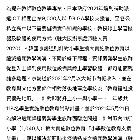
為提升教師數位教學專業，日本政府2021年編列補助派
遣ICT 相關企業9,000人以「GIGA學校支援者」至各公
私立高中以下需要儲備實作知識的學校，教授線上學習機
器及軟體的使用方式（駐大阪辦事處派駐人員，
2020）。韓國京畿道則針對小學生擴大實施數位教育以
縮減遠距教學鴻溝，不同於線下課程，資訊弱勢學生族群
從登入上課到使用數位設備與線上學習軟體，都可能面臨
諸多難題。京畿道於2021年2月以大城市內低收入、並在
教育與文化方面條件相對落後地區之學校為「教育福祉投
資優先地區」，針對即將升上小一與小學一、二年級共
118名學生實施數位教育試點計畫。並於2021年5月21日
為解決遠距課程弱勢學生族群面臨之問題，針對區內11所
小學（1,040人）擴大實施數位教育「小學數位教育支援
計畫」，藉以解決新冠肺炎疫情造成之遠距教學鴻溝（駐