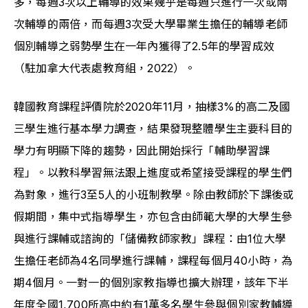
多，每週3次以上輔導的效果幾乎是每週只進行一次或兩
次輔導的兩倍，而每週3次受大學畢業生擔任的輔導老師
個別輔導之弱勢學生在一年內獲得了2.5年的學習成效
（駐加拿大代表處教育組，2022）。
韓國教育課程評價院於2020年11月，抽樣3%的高二及國
三學生進行基本學力調查，結果發現整體學生主要科目的
學力有明顯下降的趨勢，因此開始採行「輔助學習課
程」。以教科學習無法跟上進度或希望接受課程的學生們
為對象，進行3至5人的小班制教學。除由教師於下課後或
假期間，集中式指導學生，亦包含由師範大學的大學生參
與進行課輔或諮詢的「儲備教師家教」課程：由1位大學
生擔任老師為4名同學進行課輔，課程每個月40小時，為
期4個月。一對一的個別家教指導也擴大辦理，該年下半
年度全國1,700所高中約有1萬多名學生參與個別家教輔導