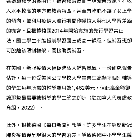
著遠距教學的長期化，補習教育反而呈現繁榮景象。在收
入水平較高的地方或教育特區，甚至有乾脆不讓子女上學
的傾向，並利用疫情大流行期間作爲拉大與他人學習差距
的機會。且根據韓國2014年開始實施的先行學習禁止
法，國二學生不能提前學習國三或高一課程，但補習班卻
可脫離該限制框架，間接助長補習。
在美國，新冠疫情大幅促進私人補習風氣。一份研究報告
估計，每一位受美國公立學校大學畢業生高頻率個別輔導
的學生每年所需的輔導費用為1,462美元，但此高金額卻
讓那些最需要被輔導的學生望之卻步（駐加拿大代表處教
育組，2022）。
此外，根據德國《每日新聞》報導，許多學生在經歷新冠
肺炎疫情後呈現很大的學習落差，導致德國中小學學生線