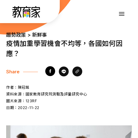
跳
到
:::
主
要
內
:::
趨勢政策 > 新鮮事
容
疫情加重學習機會不均等，各國如何因
應？
Share
作者：
陳冠銘
資料來源：
國家教育研究院測驗及評量研究中心
圖片來源：
123RF
日期：
2022-11-22