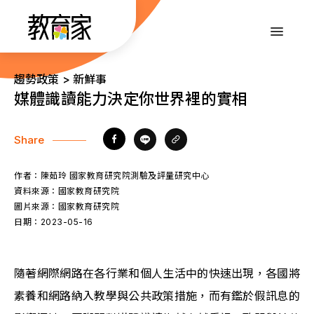
跳
到
:::
主
要
內
:::
趨勢政策 > 新鮮事
容
媒體識讀能力決定你世界裡的實相
Share
作者：
陳茹玲 國家教育研究院測驗及評量研究中心
資料來源：
國家教育研究院
圖片來源：
國家教育研究院
日期：
2023-05-16
隨著網際網路在各行業和個人生活中的快速出現，各國將
素養和網路納入教學與公共政策措施，而有鑑於假訊息的