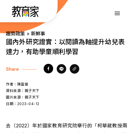
跳
到
:::
主
要
內
:::
趨勢政策 > 新鮮事
容
國內外研究證實：以閱讀為軸提升幼兒表
達力，有助學童順利學習
Share
作者：
陳盈螢
資料來源：
親子天下
圖片來源：
親子天下
日期：
2023-04-12
去（2022）年於國家教育研究院舉行的「柯華葳教授兩