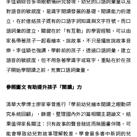
李佳穎綜合多項眼動儀研究發現，幼兒的口語詞彙量以及
對語音的敏感度，是識字閱讀發展的基礎。閱讀能力的建
立，在於連結孩子既有的口語字詞知識與文字符號。而口
語詞彙的建立，關鍵在於「有互動」的學習經驗，可以由
家長帶著孩子一起看繪本、說故事，不只是播放說故事音
樂。李佳穎也強調，學齡前的孩子，透過口語詞彙，建立
語音的敏感度，但不用急著學識字或寫字，重點在於在孩
子開始學閱讀之前，充實口語詞彙量。
參照圖文 有助提升孩子「閱讀」力
清華大學博士廖家寧曾進行「學前幼兒繪本閱讀之眼動研
究系統回顧」，篩選、整理國內外21篇相關主題論文，結
果值得家長關注：只有故事的聲音敍述而無圖畫伴隨，可
能會導致幼兒對故事理解較差。學會最多書中新詞的兒