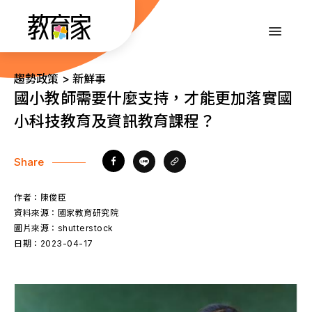
跳
到
:::
主
要
內
:::
趨勢政策 > 新鮮事
容
國小教師需要什麼支持，才能更加落實國
小科技教育及資訊教育課程？
Share
作者：
陳俊臣
資料來源：
國家教育研究院
圖片來源：
shutterstock
日期：
2023-04-17