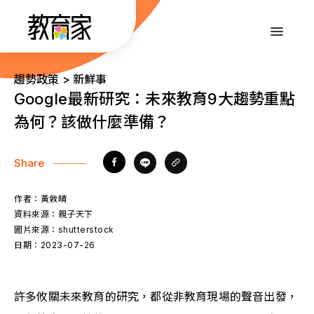
跳
到
:::
主
要
內
:::
趨勢政策 > 新鮮事
容
Google最新研究：未來教育9大趨勢重點
為何？該做什麼準備？
Share
作者：
黃敦晴
資料來源：
親子天下
圖片來源：
shutterstock
日期：
2023-07-26
許多攸關未來教育的研究，都從非教育現場的聲音出發，