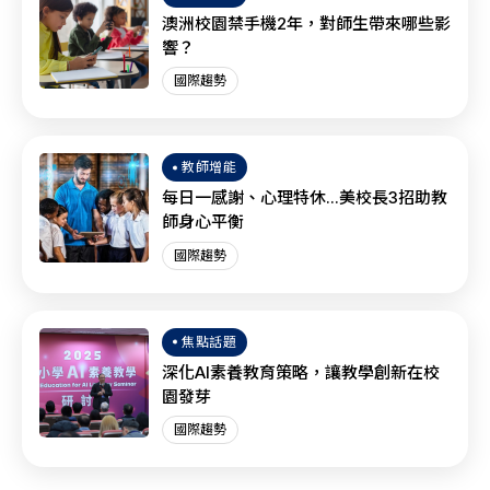
澳洲校園禁手機2年，對師生帶來哪些影
響？
國際趨勢
教師增能
每日一感謝、心理特休...美校長3招助教
師身心平衡
國際趨勢
焦點話題
深化AI素養教育策略，讓教學創新在校
園發芽
國際趨勢