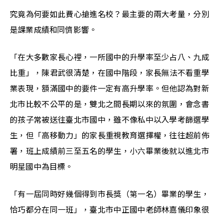
究竟為何要如此費心搶進名校？最主要的兩大考量，分別
是課業成績和同儕影響。
「在大多數家長心裡，一所國中的升學率至少占八、九成
比重」，陳君武很清楚，在國中階段，家長無法不看重學
業表現，額滿國中的要件一定有高升學率。但他認為對新
北市比較不公平的是，雙北之間長期以來的氛圍，會念書
的孩子常被送往臺北市國中，雖不像私中以入學考篩選學
生，但「高移動力」的家長重視教育選擇權，往往超前佈
署，班上成績前三至五名的學生，小六畢業後就以進北市
明星國中為目標。
「有一屆同時好幾個得到市長獎（第一名）畢業的學生，
恰巧都分在同一班」，臺北市中正國中老師林嘉儀印象很