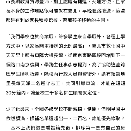
市長期教育資源豐沛，加上處處有捷運，交通方便，且家
長本身的工作地點很可能就在臺北，早晚順路接送，這些
都是有利於家長積極選校、帶著孩子移動的主因。
「我們學校位於商業區，許多學生來自學區外，各種上學
方式中，以家長開車接送的比例最高」，臺北市敦化國中
天天早上都有車陣大排長龍，從南京東路四段回堵到下一
個路口南京復興，學務主任李彥志提到，為了協助這些跨
區學生順利抵達，除校內行政人員與警衛外，還有賴當地
里長每天派二名巡守志工，共同引導車流，才能在短短
30分鐘內，讓全校二千多名師生順暢就定位。
少子化襲來，全國各級學校不斷減招、倒閉，但明星國中
依然額滿，候補名單還超出一、二百名，誰能優先錄取？
「基本上我們還是看設籍先後，排序第一是有自己的房