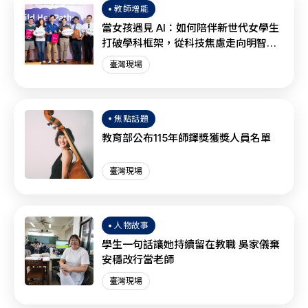
教師增能
當女孩遇見 AI：如何陪伴新世代女學生
打破學科框架，從科技焦慮走向明智協
作？
臺灣現場
焦點話題
教育部公布115年師鐸獎獲獎人員名單
臺灣現場
人物故事
學生一句話讓她持續留在教職 吳家儀棄
安穩改行當老師
臺灣現場