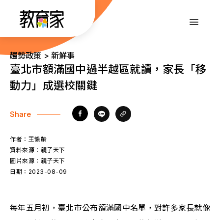
跳
到
:::
主
要
內
:::
趨勢政策 > 新鮮事
容
臺北市額滿國中過半越區就讀，家長「移
動力」成選校關鍵
Share
作者：
王韻齡
資料來源：
親子天下
圖片來源：
親子天下
日期：
2023-08-09
每年五月初，臺北市公布額滿國中名單，對許多家長就像