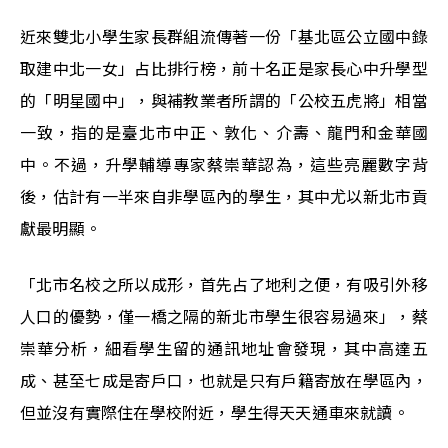
近來雙北小學生家長群組流傳著一份「基北區公立國中錄
取建中北一女」占比排行榜，前十名正是家長心中升學型
的「明星國中」，與補教業者所謂的「公校五虎將」相當
一致，指的是臺北市中正、敦化、介壽、龍門和金華國
中。不過，升學輔導專家蔡崇華認為，這些亮麗數字背
後，估計有一半來自非學區內的學生，其中尤以新北市貢
獻最明顯。
「北市名校之所以成形，首先占了地利之便，有吸引外移
人口的優勢，僅一橋之隔的新北市學生很容易過來」，蔡
崇華分析，細看學生留的通訊地址會發現，其中高達五
成、甚至七成是寄戶口，也就是只有戶籍寄放在學區內，
但並沒有實際住在學校附近，學生得天天通車來就讀。