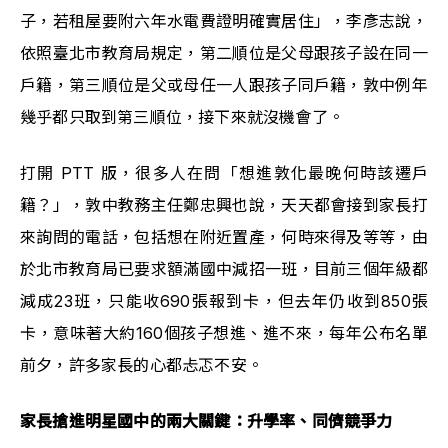
子，若租屋要附六年水電費證明確實居住」，李彥志說，
依照臺北市教育局規定，第二順位是父母跟孩子設在同一
戶籍，第三順位是父或母任一人跟孩子同戶籍，敦中例年
幾乎都只取到第三順位，接下來就沒機會了。
打開 PTT 版，很多人在問「想進敦化最晚何時該遷戶
籍？」，敦中教務主任鄭忠興也說，天天都會接到家長打
來詢問的電話，包括想在附近置產，何時來得及等等，由
於北市教育局已要求額滿國中減招一班，目前三個年級都
減成23班，只能收690張報到卡，但去年仍收到850張
卡，意味著大約160個孩子想進、進不來，每年公布名單
前夕，許多家長的心都忐忑不安。
家長搶進明星國中的兩大關鍵：升學率、同儕競爭力