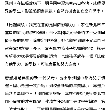
深刻。在磁吸效應下，明星國中聚集著來自各地、成績優
異的學生，形塑起讀書氣氛，自然有機會創造高升學率。
「比起成績，我更在意的是同儕影響力」，家住新北市三
重區的家長游淑如強調，青少年階段父母最怕孩子受到同
儕不好的影響，除非定性很強；她也觀察到即使父母自己
就在當地念書、長大，當有能力為孩子選擇的時候，還是
希望盡力找尋優質的同儕環境，也讓孩子處在一個「比較
有競爭力」的學校，可能會更加努力念書。
游淑如是典型的新一代父母，從小學到國中都為兒子慎
選。國小先遷一次戶籍，到校舍新穎的集美國小，再遷戶
籍念介壽國中。「我們運氣很好，本來依規定要從臺北市
國小畢業的才有機會，教務主任說那年是難得有缺額，第
二波才錄取上」，至於明星國中的缺額又是從何而來？知