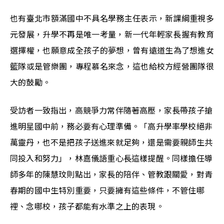
也有臺北市額滿國中不具名學務主任表示，新課綱重視多
元發展，升學不再是唯一考量，新一代年輕家長握有教育
選擇權，也願意成全孩子的夢想，曾有遠道生為了想進女
籃隊或是管樂團，專程慕名來念，這也給校方經營團隊很
大的鼓勵。
受訪者一致指出，高競爭力常伴隨著高壓，家長帶孩子搶
進明星國中前，務必要有心理準備。「高升學率學校絕非
萬靈丹，也不是把孩子送進來就足夠，還是需要親師生共
同投入和努力」，林嘉儀語重心長這樣提醒。同樣擔任導
師多年的陳慧玟則點出，家長的陪伴、管教跟關愛，對青
春期的國中生特別重要，只要擁有這些條件，不管住哪
裡、念哪校，孩子都能有水準之上的表現。