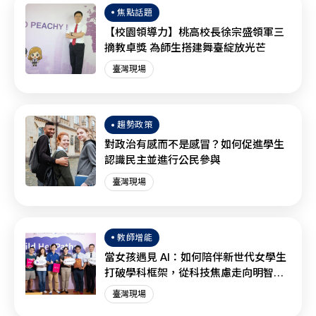
焦點話題
【校園領導力】桃高校長徐宗盛領軍三
摘教卓獎 為師生搭建舞臺綻放光芒
臺灣現場
趨勢政策
對政治有感而不是感冒？如何促進學生
認識民主並進行公民參與
臺灣現場
教師增能
當女孩遇見 AI：如何陪伴新世代女學生
打破學科框架，從科技焦慮走向明智協
作？
臺灣現場