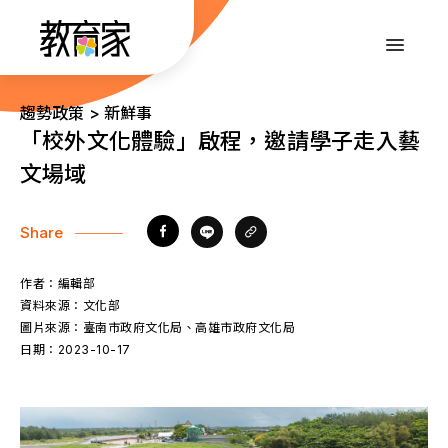
跳
到
:::
主
要
內
:::
趨勢政策 > 新鮮事
容
「校外文化體驗」啟程，邀請學子走入藝
文場域
Share
作者：
編輯部
資料來源：
文化部
圖片來源：
臺南市政府文化局、高雄市政府文化局
日期：
2023-10-17