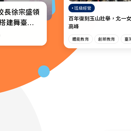
班級經營
校長徐宗盛領
校通識教育教
─教育部公布
百年復刻玉山壯舉，北一
生搭建舞臺綻
獎名單
高峰
場
育
體能教育
創新教育
臺