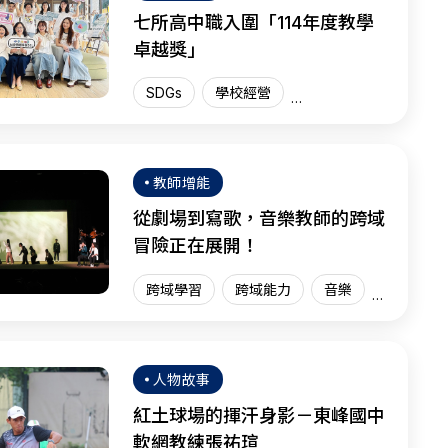
七所高中職入圍「114年度教學
卓越獎」
SDGs
學校經營
教學卓越獎
臺灣現場
SEL
教師增能
從劇場到寫歌，音樂教師的跨域
冒險正在展開！
跨域學習
跨域能力
音樂
臺灣現場
人物故事
紅土球場的揮汗身影－東峰國中
軟網教練張祐瑄