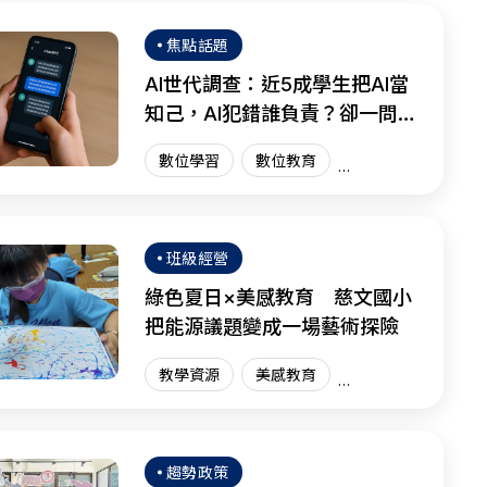
焦點話題
AI世代調查：近5成學生把AI當
知己，AI犯錯誰負責？卻一問三
不知
數位學習
數位教育
國際趨勢
AI教育
班級經營
綠色夏日×美感教育 慈文國小
把能源議題變成一場藝術探險
教學資源
美感教育
藝術教育
趨勢政策