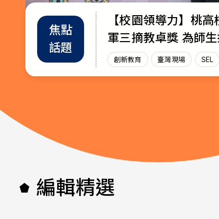
【校園領導力】桃高
教育部首辦「大專院
退而不休，無私奉獻
焦點
教師
趨勢
軍三摘教卓獎 為師
師交流工作坊」 共創AI與永續未
115年教育奉獻獎獲
話題
增能
政策
放光芒
來課堂
創新教育
創新教育
教師
教育奉獻獎
臺灣現場
臺灣現場
臺灣現
SEL
AI教
編輯精選