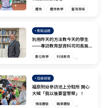
體育
體育教學
臺灣現場
焦點話題
別用昨天的方法教今天的學生
——專訪教育部資科司司長吳穎
沺
數位教學
科技教育
資訊科技
創新教育
臺灣現場
國際趨勢
班級經營
福原附幼參訪池上分駐所 開心
大喊「我以後要當警察」！
情境體驗
職業體驗