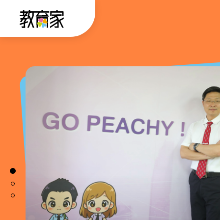
跳
:::
到
主
要
:::
內
容