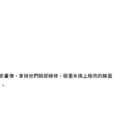
家畫像，拿掉他們臉部線條，砸重本換上極亮的鏡面
角。