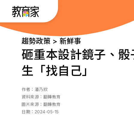
跳
:::
到
主
要
:::
趨勢政策 > 新鮮事
內
砸重本設計鏡子、骰
容
生「找自己」
作者：
潘乃欣
資料來源：
翻轉教育
圖片來源：
翻轉教育
日期：
2024-05-15