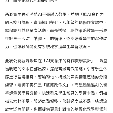
力，而不是取代老師的角色。
西湖實中長期將酷AI平臺融入教學，並把「酷AI寫作力」
納入校訂課程，實際運用在七、八年級的選修作文課中。
課程設計並非單次活動，而是透過「寫作策略教學—形成
性評量—即時回饋修正」的循環，逐步培養學生的寫作能
力，也讓教師能更有系統地掌握學生學習狀況。
此次公開觀課聚焦在「AI支援下的寫作教學設計」。課堂
從明確的文本任務出發，搭配寫景寫作策略，引導學生依
序進行語境描寫、譬喻轉化、構景鋪陳與情意連結的分段
練習。老師不再只是「整篇改作文」，而是透過酷AI的精
準評量與學習分析，快速看見學生常見的學習卡點，例如
描寫素材不足、段落焦點偏移、修辭過度或不足、結語流
於空泛等問題，進而提供更具針對性的差異化教學與個別