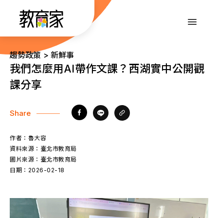
跳
到
:::
主
要
內
:::
趨勢政策 > 新鮮事
容
我們怎麼用AI帶作文課？西湖實中公開觀
課分享
Share
作者：
魯大容
資料來源：
臺北市教育局
圖片來源：
臺北市教育局
日期：
2026-02-18