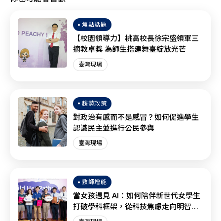
焦點話題
【校園領導力】桃高校長徐宗盛領軍三
摘教卓獎 為師生搭建舞臺綻放光芒
臺灣現場
趨勢政策
對政治有感而不是感冒？如何促進學生
認識民主並進行公民參與
臺灣現場
教師增能
當女孩遇見 AI：如何陪伴新世代女學生
打破學科框架，從科技焦慮走向明智協
作？