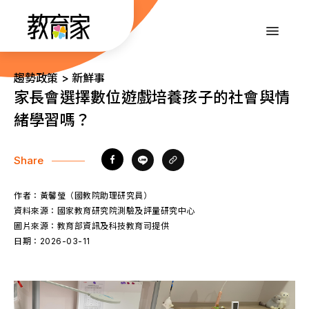
跳
到
:::
主
要
內
:::
趨勢政策 > 新鮮事
容
家長會選擇數位遊戲培養孩子的社會與情
緒學習嗎？
Share
作者：
黃馨瑩（國教院助理研究員）
資料來源：
國家教育研究院測驗及評量研究中心
圖片來源：
教育部資訊及科技教育司提供
日期：
2026-03-11