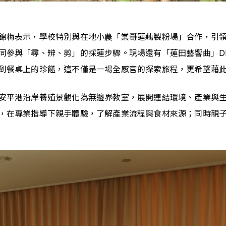
錦梅表示，學校特別與在地小農「棠哥蓮藕製粉場」合作，引
同參與「尋、辨、剪」的採蓮步驟。現場還有「蓮田藝響曲」D
到餐桌上的珍饈，這不僅是一場全感官的探索旅程，更希望藉
安平港沿岸養殖景觀化為無邊界教室，展開連結環境、產業與
，在專業指導下親手體驗，了解產業流程與食材來源；同時親