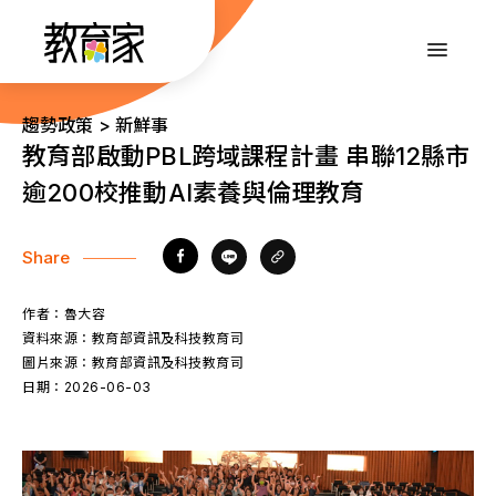
跳
到
:::
主
要
內
:::
趨勢政策 > 新鮮事
容
教育部啟動PBL跨域課程計畫 串聯12縣市
逾200校推動AI素養與倫理教育
Share
作者：
魯大容
資料來源：
教育部資訊及科技教育司
圖片來源：
教育部資訊及科技教育司
日期：
2026-06-03