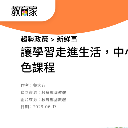
跳
:::
到
主
要
:::
趨勢政策 > 新鮮事
內
讓學習走進生活，中
容
色課程
作者：
魯大容
資料來源：
教育部國教署
圖片來源：
教育部國教署
日期：
2026-06-17