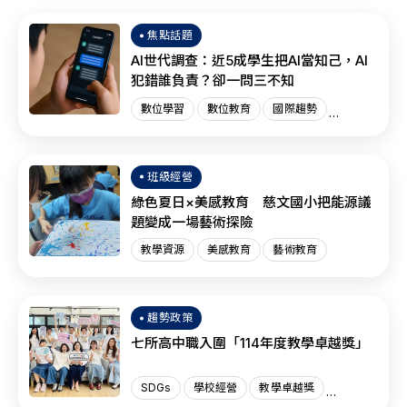
焦點話題
AI世代調查：近5成學生把AI當知己，AI
犯錯誰負責？卻一問三不知
數位學習
數位教育
國際趨勢
AI教育
班級經營
綠色夏日×美感教育 慈文國小把能源議
題變成一場藝術探險
教學資源
美感教育
藝術教育
趨勢政策
七所高中職入圍「114年度教學卓越獎」
SDGs
學校經營
教學卓越獎