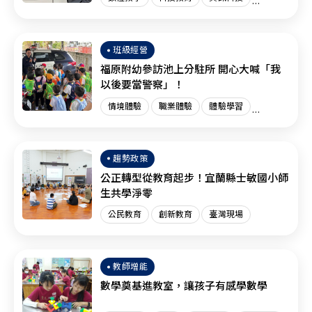
創新教育
臺灣現場
國際趨勢
班級經營
福原附幼參訪池上分駐所 開心大喊「我
以後要當警察」！
情境體驗
職業體驗
體驗學習
體驗教育
臺灣現場
趨勢政策
公正轉型從教育起步！宜蘭縣士敏國小師
生共學淨零
公民教育
創新教育
臺灣現場
教師增能
數學奠基進教室，讓孩子有感學數學