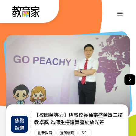
跳
到
:::
主
要
內
:::
容
【校園領導力】桃高校長徐宗盛領軍三摘
教育部首辦「大專院校通識教育教師交流
退而不休，無私奉獻─教育部公布115年
焦點
教師
趨勢
教卓獎 為師生搭建舞臺綻放光芒
教育奉獻獎獲獎名單
工作坊」 共創AI與永續未來課堂
話題
增能
政策
創新教育
創新教育
教師
教育奉獻獎
臺灣現場
臺灣現場
臺灣現場
SEL
AI教育