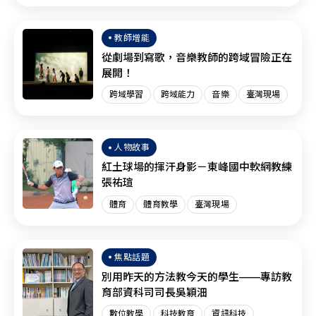
臺灣現場
SEL
教師增能
從劇場到寫歌，音樂教師的跨域冒險正在
展開！
跨域學習
跨域能力
音樂
臺灣現場
人物故事
紅土球場的揮汗身影－東峰國中軟網教練
張祐瑄
體育
體育教學
臺灣現場
焦點話題
別用昨天的方法教今天的學生——專訪教
育部資科司司長吳穎沺
數位教學
科技教育
資訊科技