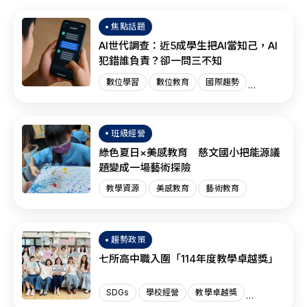
焦點話題
AI世代調查：近5成學生把AI當知己，AI
犯錯誰負責？卻一問三不知
數位學習
數位教育
國際趨勢
AI教育
班級經營
綠色夏日×美感教育 慈文國小把能源議
題變成一場藝術探險
教學資源
美感教育
藝術教育
趨勢政策
七所高中職入圍「114年度教學卓越獎」
SDGs
學校經營
教學卓越獎