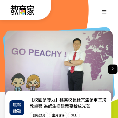
跳
到
:::
主
要
內
:::
容
【校園領導力】桃高校長徐宗盛領軍三摘
教育部首辦「大專院校通識教育教師交流
退而不休，無私奉獻─教育部公布115年
焦點
教師
趨勢
教卓獎 為師生搭建舞臺綻放光芒
教育奉獻獎獲獎名單
工作坊」 共創AI與永續未來課堂
話題
增能
政策
創新教育
創新教育
教師
教育奉獻獎
臺灣現場
臺灣現場
臺灣現場
SEL
AI教育