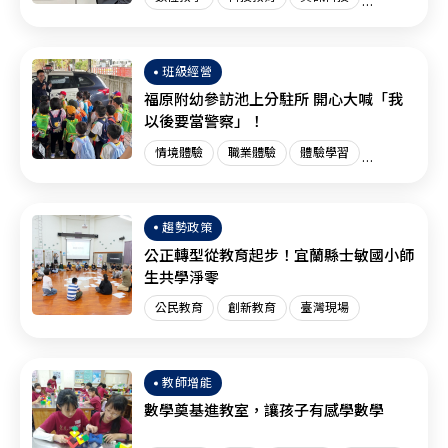
創新教育
臺灣現場
國際趨勢
班級經營
福原附幼參訪池上分駐所 開心大喊「我
以後要當警察」！
情境體驗
職業體驗
體驗學習
體驗教育
臺灣現場
趨勢政策
公正轉型從教育起步！宜蘭縣士敏國小師
生共學淨零
公民教育
創新教育
臺灣現場
教師增能
數學奠基進教室，讓孩子有感學數學