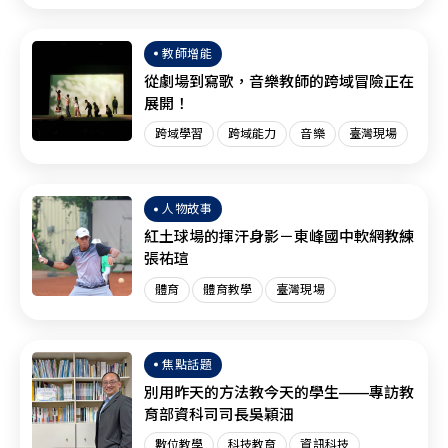
臺灣現場
SEL
教師增能
從劇場到寫歌，音樂教師的跨域冒險正在
展開！
跨域學習
跨域能力
音樂
臺灣現場
人物故事
紅土球場的揮汗身影－東峰國中軟網教練
張祐瑄
體育
體育教學
臺灣現場
焦點話題
別用昨天的方法教今天的學生——專訪教
育部資科司司長吳穎沺
數位教學
科技教育
資訊科技