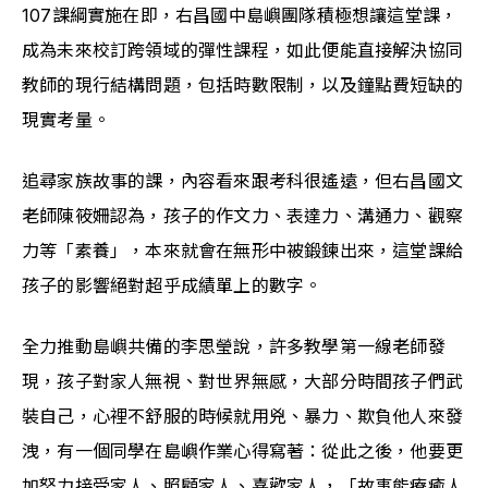
107課綱實施在即，右昌國中島嶼團隊積極想讓這堂課，
成為未來校訂跨領域的彈性課程，如此便能直接解決協同
教師的現行結構問題，包括時數限制，以及鐘點費短缺的
現實考量。
追尋家族故事的課，內容看來跟考科很遙遠，但右昌國文
老師陳筱姍認為，孩子的作文力、表達力、溝通力、觀察
力等「素養」，本來就會在無形中被鍛鍊出來，這堂課給
孩子的影響絕對超乎成績單上的數字。
全力推動島嶼共備的李思瑩說，許多教學第一線老師發
現，孩子對家人無視、對世界無感，大部分時間孩子們武
裝自己，心裡不舒服的時候就用兇、暴力、欺負他人來發
洩，有一個同學在島嶼作業心得寫著：從此之後，他要更
加努力接受家人、照顧家人、喜歡家人，「故事能療癒人