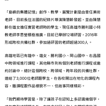
「島嶼的集體記憶」創作、教學、展覽計劃是由曾任美術
老師、目前長住法國的紀錄片導演陳慧齡發起，並由陳慧
齡在雄女擔任實習老師時的學生、現任高雄市勝利國小特
教老師李思瑩積極推廣，目前已舉辦12場研習，2016年
形成跨校共備社群，參加過研習的老師超過300人。
高雄地區已有雄中、雄女、勝利國小、岡山國中、右昌國
中跨領域進行課程，其他縣市則有個別老師進行課程或邀
約討論中，總計這個跨校、跨領域、跨年段的共備社群，
連結了3,000位老師跟學生，在各校開出在地化的課程內
容，雖課程跟作品樣貌不一、但故事同樣精彩。
「我們期待學習是，除了讓孩子在認知上多認識幾個字，