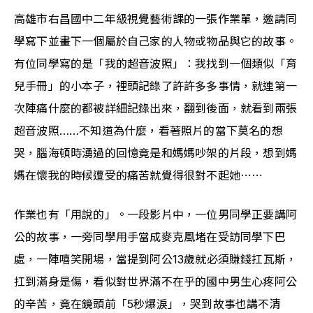
高雄市右昌國中二年級視覺藝術課的一張作業單，邀請同
學寫下並畫下一個屬於自己家的人物或物品與它的故事。
有位同學寫的是「我的超音波照」：我找到一個類似「育
兒手冊」的小本子，裡頭記錄了許許多多事情，就連第一
次陣痛什麼的都被詳細記錄出來，翻到後面，就看到兩張
超音波照……不知道為什麼，看著照片的當下莫名的想
哭，腦海頓時湧過的回憶竟是和媽媽吵架的片段，想到媽
媽在懷我的時候遭受的痛苦就覺得很對不起她⋯⋯
作業也有「用說的」。一段影片中，一位男同學正要講阿
公的故事，一旁同學用手當成麥克風堵在受訪同學下巴
處，一陣嘻笑開場，當提到阿公13歲就必須賺錢扛瓦斯，
扛到滿身是傷，看似對世界滿不在乎的國中男生心疼阿公
的辛苦，竟在鏡頭前「5秒爆淚」，哭到故事也講不清