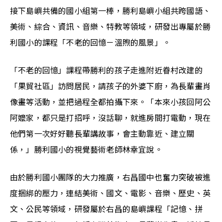
接下島嶼共備的國小組第一棒，勝利島嶼小組共跨國語、
美術、綜合、資訊、音樂、特教等領域，研發出專屬於勝
利國小的課程「不老的回憶－溫煦的風景」。
「不老的回憶」課程帶勝利的孩子走進附近眷村改建的
「果貿社區」訪問居民，請孩子的外婆下廚，為長輩畫肖
像畫等活動，並把過程全都拍攝下來。「本來小孩回阿公
阿嬤家，都只是打招呼，沒話聊，就進房間打電動，現在
他們第一次好好聽長輩講故事，會主動靠近、建立關
係，」勝利國小的視覺藝術老師林幸宜說。
由於勝利國小團隊的大力推廣，右昌國中也奮力突破被進
度捆綁的壓力，連結美術、國文、電影、音樂、歷史、英
文、公民等領域，研發屬於右昌的島嶼課程「記憶、拼