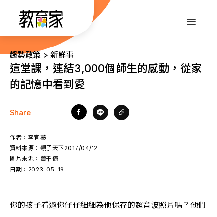
跳
到
:::
主
要
內
:::
趨勢政策 > 新鮮事
容
這堂課，連結3,000個師生的感動，從家
的記憶中看到愛
Share
作者：
李宜蓁
資料來源：
親子天下2017/04/12
圖片來源：
曾千倚
日期：
2023-05-19
你的孩子看過你仔仔細細為他保存的超音波照片嗎？他們