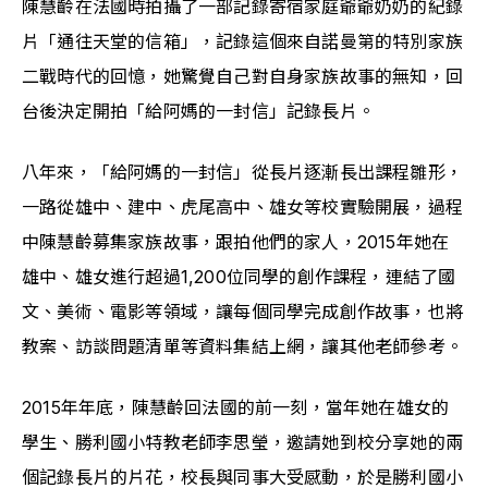
陳慧齡在法國時拍攝了一部記錄寄宿家庭爺爺奶奶的紀錄
片「通往天堂的信箱」，記錄這個來自諾曼第的特別家族
二戰時代的回憶，她驚覺自己對自身家族故事的無知，回
台後決定開拍「給阿媽的一封信」記錄長片。
八年來，「給阿媽的一封信」從長片逐漸長出課程雛形，
一路從雄中、建中、虎尾高中、雄女等校實驗開展，過程
中陳慧齡募集家族故事，跟拍他們的家人，2015年她在
雄中、雄女進行超過1,200位同學的創作課程，連結了國
文、美術、電影等領域，讓每個同學完成創作故事，也將
教案、訪談問題清單等資料集結上網，讓其他老師參考。
2015年年底，陳慧齡回法國的前一刻，當年她在雄女的
學生、勝利國小特教老師李思瑩，邀請她到校分享她的兩
個記錄長片的片花，校長與同事大受感動，於是勝利國小