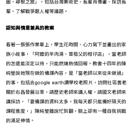
圖、尋根之旅」，包括台灣美術史、長輩肖像畫、採訪長
輩、了解戰爭跟人權等議題。
認知與情意兼具的教案
看著一張張作業單上，學生花時間、心力寫下並畫出的家
族小故事，「阿嬤的羊肉湯、曾祖父的柑仔店」，當老師
的怎還能淡定以待，只能燃燒熱情回報。教書十四年的陳
純瑩說她現在做的備課內容，是「當老師以來從未做過」
的事，包括去google earth調學校老照片，訪問社區耆老
關於右昌發展沿革，請歷史老師來講人權，請國文老師來
講採訪，「要備課的資料太多，我每天都只能備好隔天的
課程進度，」陳純瑩雖說忙到翻，臉上卻有一種自我挑戰
的滿足神情。 