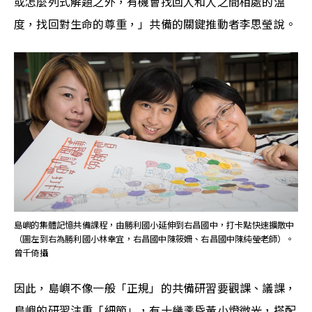
或怎麼列式解題之外，有機會找回人和人之間相處的溫
度，找回對生命的尊重，」共備的關鍵推動者李思瑩說。
島嶼的集體記憶共備課程，由勝利國小延伸到右昌國中，打卡點快速擴散中
（圖左到右為勝利國小林幸宜，右昌國中陳筱姍、右昌國中陳純瑩老師）。
曾千倚攝
因此，島嶼不像一般「正規」的共備研習要觀課、議課，
島嶼的研習注重「細節」，有十幾盞昏黃小燈微光，搭配