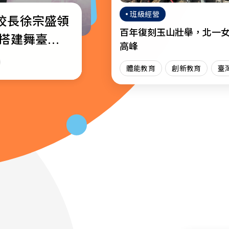
班級經營
校長徐宗盛領
校通識教育教
─教育部公布
百年復刻玉山壯舉，北一
生搭建舞臺綻
獎名單
高峰
場
育
體能教育
創新教育
臺