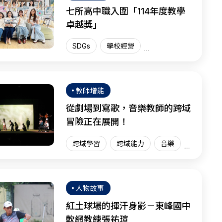
七所高中職入圍「114年度教學
卓越獎」
SDGs
學校經營
教學卓越獎
臺灣現場
SEL
教師增能
從劇場到寫歌，音樂教師的跨域
冒險正在展開！
跨域學習
跨域能力
音樂
臺灣現場
人物故事
紅土球場的揮汗身影－東峰國中
軟網教練張祐瑄