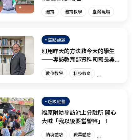
體育
體育教學
臺灣現場
焦點話題
別用昨天的方法教今天的學生
——專訪教育部資科司司長吳穎
沺
數位教學
科技教育
資訊科技
創新教育
臺灣現場
國際趨勢
班級經營
福原附幼參訪池上分駐所 開心
大喊「我以後要當警察」！
情境體驗
職業體驗