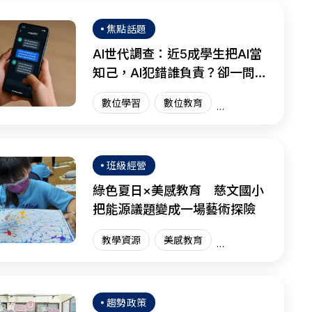
焦點話題
AI世代調查：近5成學生把AI當
知己，AI犯錯誰負責？卻一問三
不知
數位學習
數位教育
國際趨勢
AI教育
班級經營
綠色夏日×美感教育 慈文國小
把能源議題變成一場藝術探險
教學資源
美感教育
藝術教育
趨勢政策