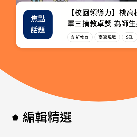
【校園領導力】桃高
教育部首辦「大專院
退而不休，無私奉獻
焦點
教師
趨勢
軍三摘教卓獎 為師
師交流工作坊」 共創AI與永續未
115年教育奉獻獎獲
話題
增能
政策
放光芒
來課堂
創新教育
創新教育
教師
教育奉獻獎
臺灣現場
臺灣現場
臺灣現
SEL
AI教
編輯精選