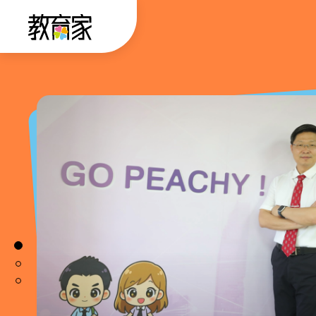
跳
:::
到
主
要
:::
內
容