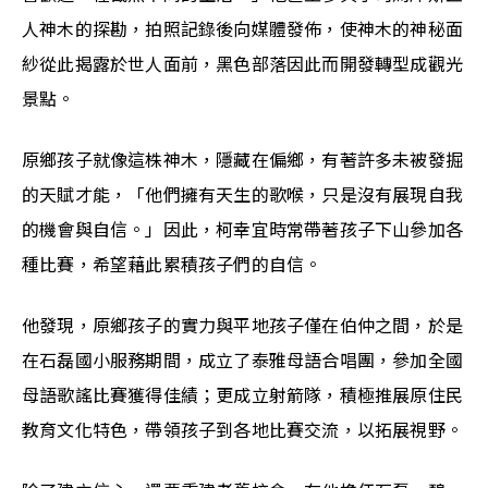
人神木的探勘，拍照記錄後向媒體發佈，使神木的神秘面
紗從此揭露於世人面前，黑色部落因此而開發轉型成觀光
景點。
原鄉孩子就像這株神木，隱藏在偏鄉，有著許多未被發掘
的天賦才能，「他們擁有天生的歌喉，只是沒有展現自我
的機會與自信。」因此，柯幸宜時常帶著孩子下山參加各
種比賽，希望藉此累積孩子們的自信。
他發現，原鄉孩子的實力與平地孩子僅在伯仲之間，於是
在石磊國小服務期間，成立了泰雅母語合唱團，參加全國
母語歌謠比賽獲得佳績；更成立射箭隊，積極推展原住民
教育文化特色，帶領孩子到各地比賽交流，以拓展視野。