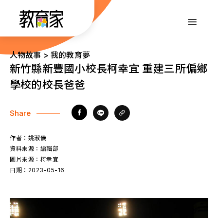
跳
到
:::
主
要
內
:::
人物故事 > 我的教育夢
容
新竹縣新豐國小校長柯幸宜 重建三所偏鄉
學校的校長爸爸
Share
作者：
姚淑儀
資料來源：
編輯部
圖片來源：
柯幸宜
日期：
2023-05-16