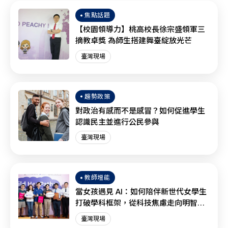
焦點話題
【校園領導力】桃高校長徐宗盛領軍三
摘教卓獎 為師生搭建舞臺綻放光芒
臺灣現場
趨勢政策
對政治有感而不是感冒？如何促進學生
認識民主並進行公民參與
臺灣現場
教師增能
當女孩遇見 AI：如何陪伴新世代女學生
打破學科框架，從科技焦慮走向明智協
作？
臺灣現場