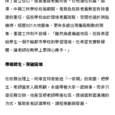
除了建立信心，還要重建老舊校舍。在他擔任石磊、碧
潭、中興三所學校校長期間，曾肩負危險老舊教室拆除重
建的重任，這些學校由於環境老舊斑駁，空間也過於狹隘
擁擠，經歷921大地震後，更有多處出現龜裂鬆動的現
象，重建工作刻不容緩，「雖然身處偏遠地區，但我希望
給學生一個不輸都市學校的學習環境，也希望充實軟硬
體，讓老師在教學上更得心應手。」
帶領師生，突破困境
在校務治理上，柯幸宜特意營造「一家親」的氛圍，把學
生、老師當家人般照顧，永遠帶著大家一起做事，而非只
是任務交辦，他甚至把老師帶進社區，透過面對面溝通的
方式，幫助家長認識學校、課程規劃與發展。