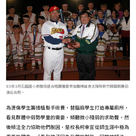
93年3月石磊國小泰雅母語合唱團獲邀參加職棒誠泰太陽隊新竹開幕戰賽前
演出合照。
為燙傷學生籌措植髮手術費，替腦麻學生打造專屬廁所，
看見群體中弱勢學童的需要，傾聽微小殘弱的求助聲，然
後傾注全力協助他們脫困，是校長柯幸宜從師生涯中極為