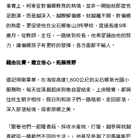
事實上，柯幸宜對偏鄉教育的熱情，並非一開始就那麼充
足飽滿，而是越深入、越瞭解偏鄉，就越離不開，對偏鄉
的熱愛，更促使他在尖石鄉後山3所學校，度過長達9年
歲月，從教師、主任，一路做到校長，他希望藉由他的努
力，讓偏鄉孩子有更好的發揮，各方面都不輸人。
藉由比賽，建立信心、拓展視野
還記得剛畢業，在海拔高達1,600公尺的尖石鄉新光國小
服務時，每天從清晨起床到晚自習結束、上床睡覺，都與
住校生朝夕相伴，假日則和孩子們一路唱歌，走回部落，
深入部落秘境，探索原鄉之美。
「跟著他們一起種香菇、採收水蜜桃、打獵，越參與就越
喜歡這一種截然不同的生活。」他甚至參與了司馬庫斯巨