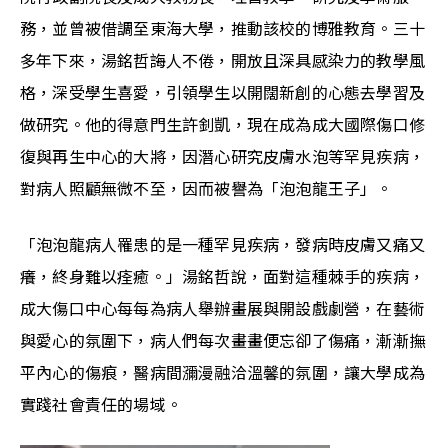
務，並曾被借調至東海大學，推動該校的博雅教育。三十
多年下來，湯銘哲誨人不倦，開放且深具感染力的教學風
格，深受學生喜愛，引領學生以開闊新創的心態去學習及
做研究。他的得意門生許釗凱，現在成為成大國際傷口修
復與再生中心的大將，因潛心研究皮膚水泡等罕見疾病，
對病人照顧無微不至，因而被譽為「泡泡龍王子」。
「泡泡龍病人罹患的是一種罕見疾病，發病時皮膚又痛又
癢，終身難以痊癒。」湯銘哲說，面對這種棘手的疾病，
成大傷口中心每每為病人舉辦畫展與開設戲劇營，在藝術
與愛心的氛圍下，病人們每次畫畫便忘卻了傷痛，漸漸撫
平內心的傷痕，醫病間瀰漫融洽溫馨的氛圍，讓大學成為
實踐社會責任的場域。