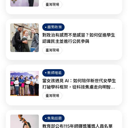
臺灣現場
趨勢政策
對政治有感而不是感冒？如何促進學生
認識民主並進行公民參與
臺灣現場
教師增能
當女孩遇見 AI：如何陪伴新世代女學生
打破學科框架，從科技焦慮走向明智協
作？
臺灣現場
焦點話題
教育部公布115年師鐸獎獲獎人員名單