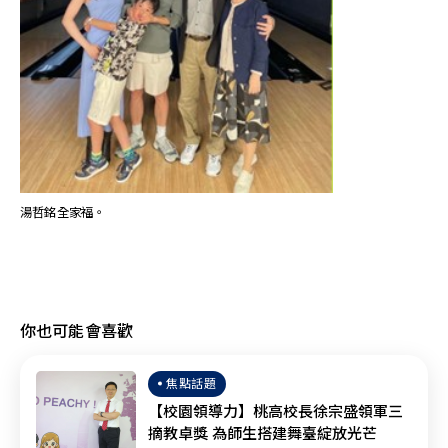
湯哲銘全家福。
你也可能會喜歡
焦點話題
【校園領導力】桃高校長徐宗盛領軍三
摘教卓獎 為師生搭建舞臺綻放光芒