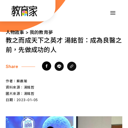
跳
到
:::
主
要
內
:::
人物故事 > 我的教育夢
容
教之而成天下之英才 湯銘哲：成為良醫之
前，先做成功的人
Share
作者：
蘇晨瑜
資料來源：
湯銘哲
圖片來源：
湯銘哲
日期：
2023-01-05