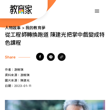
跳
到
:::
主
要
內
:::
人物故事 > 我的教育夢
容
從工程師轉換跑道 陳建光把掌中戲變成特
色課程
Share
作者：
游婉琪
資料來源：
游婉琪
圖片來源：
陳建光
日期：
2023-01-11