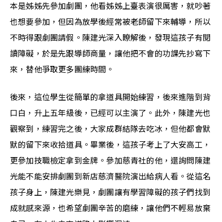
本是姊姊先參加劇團，他看姊姊上臺表演很厲害，就吵著
也想要參加，但因為放學後經常被老師留下來輔導，所以
不時得跟劇團請假。陳建光深入瞭解後，發現這孩子有閱
讀障礙，於是先跟導師商量，讓他把不會的功課先抄寫下
來，替他爭取更多團練時間。
後來，這位學生從簡單的拿道具開始練習，後來進階到背
口白，升上五年級後，已經可以主演了。此外，陳建光也
觀察到，練習完之後，大家成群結隊去吃冰，但他都會默
默的留下來收拾道具。畢業後，這孩子考上了大安高工，
更參加技職檢定拿到金牌。參加慈青社的他，還詢問陳建
光能不能安排劇團到新店慈濟醫院演出給病人看。從這名
孩子身上，陳建光樂見，劇團讓有學習障礙的孩子們找到
成就感來源，也希望劇團辛苦的磨練，讓他們不輕易放棄