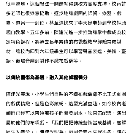
很幸運地，這個想法一開始就得到校方高度支持，校內許
多老師也很樂意協助，逐步地讓戲團的師資、樂器、戲
臺、道具一一到位，甚至還找來了李天祿老師到學校裡頭
親自教學。五年多前，陳建光進一步推動讓掌中戲成為校
定特色課程，將過去長年累積的布袋戲教學經驗當成媒
材，讓校內四到六年級學生可以學習聲音表達、美術、臺
語、後場音樂到製作不織布戲偶等。
以傳統藝術為基礎，融入其他課程養分
陳建光笑說，小學生們自製的不織布戲偶雖不比正式劇團
的戲偶精緻，但是色彩繽紛、造型充滿童趣，如今校內老
師們已經可以帶領著孩子們開發劇本，吹直笛配樂，演出
屬於他們的布袋戲。「我們把把傳統藝術當成基調，替課
程注入養分。」陳建光認為，戲劇元素本來就很多，讓布