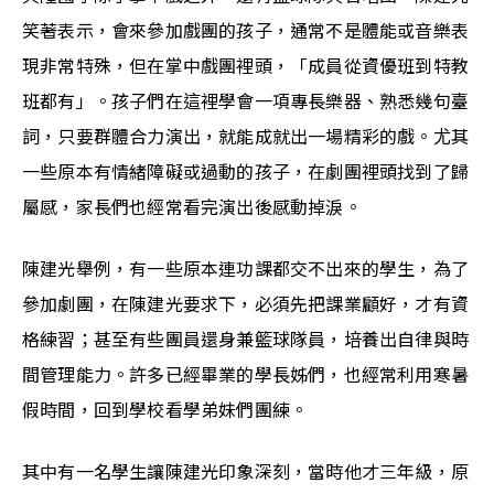
笑著表示，會來參加戲團的孩子，通常不是體能或音樂表
現非常特殊，但在掌中戲團裡頭，「成員從資優班到特教
班都有」。孩子們在這裡學會一項專長樂器、熟悉幾句臺
詞，只要群體合力演出，就能成就出一場精彩的戲。尤其
一些原本有情緒障礙或過動的孩子，在劇團裡頭找到了歸
屬感，家長們也經常看完演出後感動掉淚。
陳建光舉例，有一些原本連功課都交不出來的學生，為了
參加劇團，在陳建光要求下，必須先把課業顧好，才有資
格練習；甚至有些團員還身兼籃球隊員，培養出自律與時
間管理能力。許多已經畢業的學長姊們，也經常利用寒暑
假時間，回到學校看學弟妹們團練。
其中有一名學生讓陳建光印象深刻，當時他才三年級，原