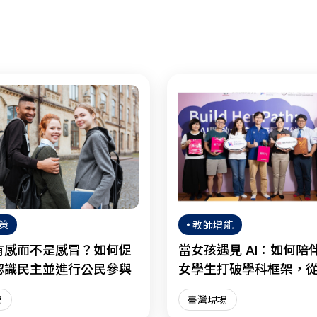
策
教師增能
有感而不是感冒？如何促
當女孩遇見 AI：如何陪
認識民主並進行公民參與
女學生打破學科框架，
慮走向明智協作？
場
臺灣現場