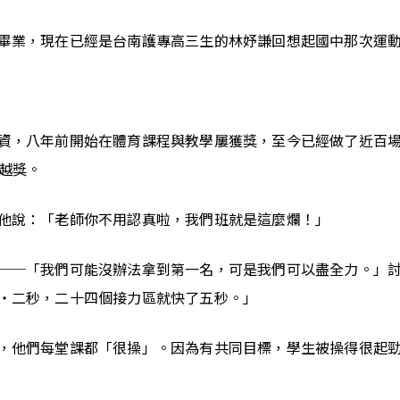
畢業，現在已經是台南護專高三生的林妤謙回想起國中那次運
資，八年前開始在體育課程與教學屢獲獎，至今已經做了近百
卓越獎。
他說：「老師你不用認真啦，我們班就是這麼爛！」
──「我們可能沒辦法拿到第一名，可是我們可以盡全力。」
‧二秒，二十四個接力區就快了五秒。」
，他們每堂課都「很操」。因為有共同目標，學生被操得很起