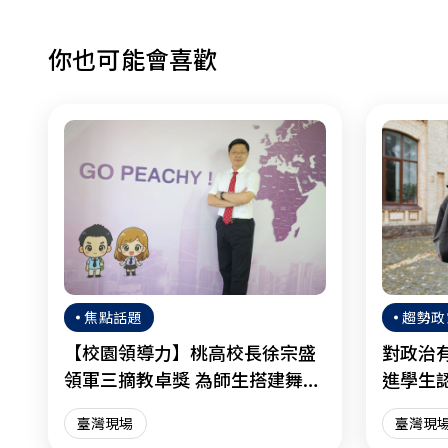
你也可能會喜歡
焦點話題
趨勢政
【校園領導力】桃高校長徐宗盛
對政治
領軍三摘教卓獎 為師生搭建舞臺
進學生
綻放光芒
臺灣現場
臺灣現