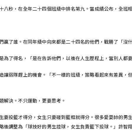
十八秒，在全年二十四個班級中排名第九。當成績公布，全班
們贏了誰。在同年級中向來都是二十四名的他們，戰勝了「沒
是為了得名，「是在告訴他們，以後在人生歷程上，當別人都
造讓弱隊趕上的機會。「不一樣的班級，策略看起來有差異，
題解決。不只運動，更要思考。
生要投籃才得分，女生只要碰到籃框就得分。很多愛耍帥的男
略後調整為「球技好的男生控球，女生負責籃下投球。」許智