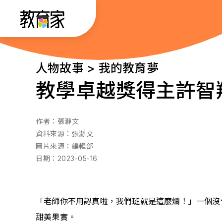
跳
:::
到
主
要
:::
人物故事 > 我的教育夢
內
教學卓越獎得主許智
容
作者：
張瀞文
資料來源：
張瀞文
圖片來源：
編輯部
日期：
2023-05-16
「老師你不用認真啦，我們班就是這麼爛！」一個沒
甜美果實。