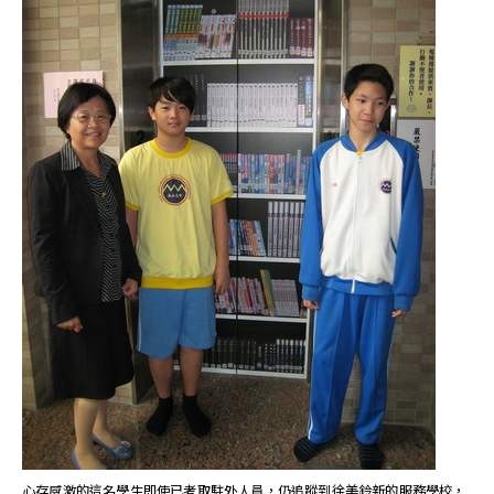
心存感激的這名學生即使已考取駐外人員，仍追蹤到徐美鈴新的服務學校，