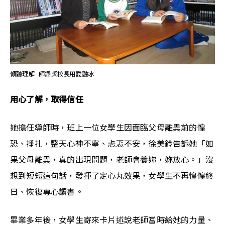
傾聽理解  師鐸獎校長用愛融冰
用心了解，取得信任
她擔任導師時，班上一位女學生因面臨父母離異前的惶
恐、掙扎，整天心神不寧、忐忑不安，徐美鈴告訴她「如
果父母離異，真的出現問題，老師會養妳，妳放心。」沒
想到短短這句話，發揮了定心丸效果，女學生不再惶惶終
日、恢復專心讀書。 
畢業多年後，女學生寄來卡片述說老師當時給她的力量、