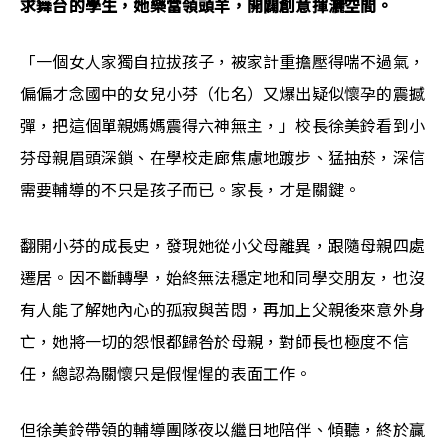
求舞台的學生，她樂當領頭羊，開闢創意揮灑空間。
「一個女人家獨自拉拔孩子，被家計重擔壓得喘不過氣，
偏偏才念國中的女兒小芬（化名）又爆出疑似懷孕的震撼
彈，把這個單親媽媽震得六神無主，」校長徐美鈴看到小
芬母親眉頭深鎖、在學校走廊焦慮地踱步、猛抽菸，深信
需要輔導的不只是孩子而已。家長，才是關鍵。
翻開小芬的成長史，發現她從小父母離異，跟隨母親四處
遷居。因不斷轉學，始終無法穩定地和同學交朋友，也沒
有人能了解她內心的孤寂與苦悶，再加上父親後來意外身
亡，她將一切的怨恨都歸咎於母親，對師長也極度不信
任，總認為關懷只是假惺惺的表面工作。
但徐美鈴帶領的輔導團隊夜以繼日地陪伴、傾聽，終於贏