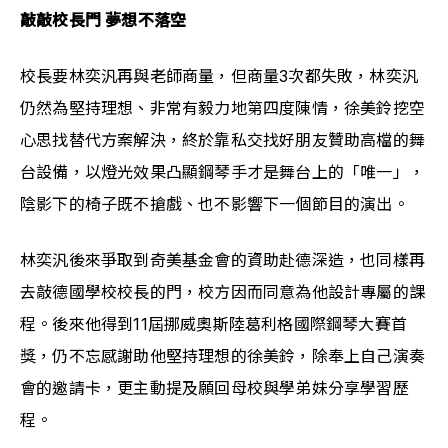
敲敲校長門 夢想不落空
校長要林奕汎再與老師商量，但商量3次都失敗，林奕汎
仍然為堅持理想、非常有毅力地第四度陳情，徐美鈴挖空
心思找替代方案解決，終於靠私交找好朋友贊助高檔的舞
台設備，以燈光效果凸顯鋼琴手才是舞台上的「唯一」，
陰影下的椅子既不搶戲、也不影響下一個節目的演出。
林奕汎後來爭取到奇美基金會的資助赴德深造，也同樣再
去敲德國學校校長的門，校方因而同意為他設計專屬的課
程。後來他得到11屆挪威奧斯陸葛利格國際鋼琴大賽首
獎，仍不忘感謝助他堅持理想的徐美鈴，除奉上自己演奏
會的邀請卡，更主動提及願回母校與學弟妹分享學習歷
程。