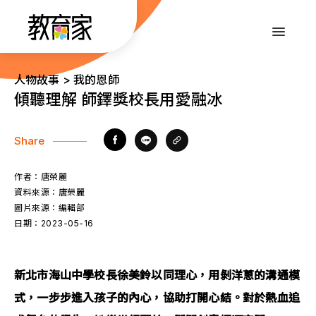
跳
到
:::
主
要
內
:::
人物故事 > 我的恩師
容
傾聽理解 師鐸獎校長用愛融冰
Share
作者：
唐榮麗
資料來源：
唐榮麗
圖片來源：
編輯部
日期：
2023-05-16
新北市海山中學校長徐美鈴以同理心，用剝洋蔥的溝通模
式，一步步進入孩子的內心，協助打開心結。對於熱血追