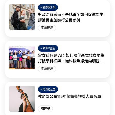
趨勢政策
對政治有感而不是感冒？如何促進學生
認識民主並進行公民參與
臺灣現場
教師增能
當女孩遇見 AI：如何陪伴新世代女學生
打破學科框架，從科技焦慮走向明智協
作？
臺灣現場
焦點話題
教育部公布115年師鐸獎獲獎人員名單
師鐸獎