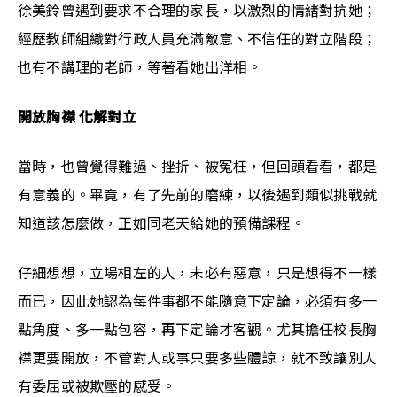
徐美鈴曾遇到要求不合理的家長，以激烈的情緒對抗她；
經歷教師組織對行政人員充滿敵意、不信任的對立階段；
也有不講理的老師，等著看她出洋相。
開放胸襟 化解對立
當時，也曾覺得難過、挫折、被冤枉，但回頭看看，都是
有意義的。畢竟，有了先前的磨練，以後遇到類似挑戰就
知道該怎麼做，正如同老天給她的預備課程。
仔細想想，立場相左的人，未必有惡意，只是想得不一樣
而已，因此她認為每件事都不能隨意下定論，必須有多一
點角度、多一點包容，再下定論才客觀。尤其擔任校長胸
襟更要開放，不管對人或事只要多些體諒，就不致讓別人
有委屈或被欺壓的感受。