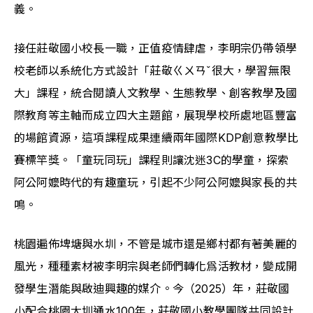
義。
接任莊敬國小校長一職，正值疫情肆虐，李明宗仍帶領學
校老師以系統化方式設計「莊敬ㄍㄨㄢˇ很大，學習無限
大」課程，統合閱讀人文教學、生態教學、創客教學及國
際教育等主軸而成立四大主題館，展現學校所處地區豐富
的場館資源，這項課程成果連續兩年國際KDP創意教學比
賽標竿獎。「童玩同玩」課程則讓沈迷3C的學童，探索
阿公阿嬤時代的有趣童玩，引起不少阿公阿嬤與家長的共
鳴。
桃園遍佈埤塘與水圳，不管是城市還是鄉村都有著美麗的
風光，種種素材被李明宗與老師們轉化爲活教材，變成開
發學生潛能與啟迪興趣的媒介。今（2025）年，莊敬國
小配合桃園大圳通水100年，莊敬國小教學團隊共同設計