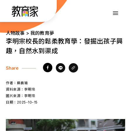
跳
到
:::
主
要
內
:::
人物故事 > 我的教育夢
容
李明宗校長的鬆柔教育學：發掘出孩子興
趣，自然水到渠成
Share
作者：
蘇晨瑜
資料來源：
李明宗
圖片來源：
李明宗
日期：
2025-10-15