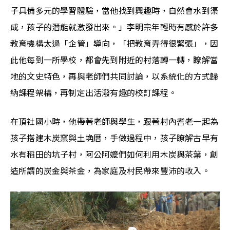
子具備多元的學習體驗，當他找到興趣時，自然會水到渠
成，孩子的潛能就激發出來。」李明宗年輕時有感於許多
教育機構太過「企管」導向，「把教育弄得很緊張」，因
此他每到一所學校，都會先到附近的村落轉一轉，瞭解當
地的文史特色，再與老師們共同討論，以系統化的方式歸
納課程架構，再制定出活潑有趣的校訂課程。
在頂社國小時，他帶著老師與學生，跟著村內耆老一起為
孩子搭建木炭窯與土埆厝，手做過程中，孩子瞭解古早有
水有稻田的坑子村，阿公阿嬤們如何利用木炭與茶葉，創
造所謂的炭金與茶金，為家庭及村民帶來豐沛的收入。