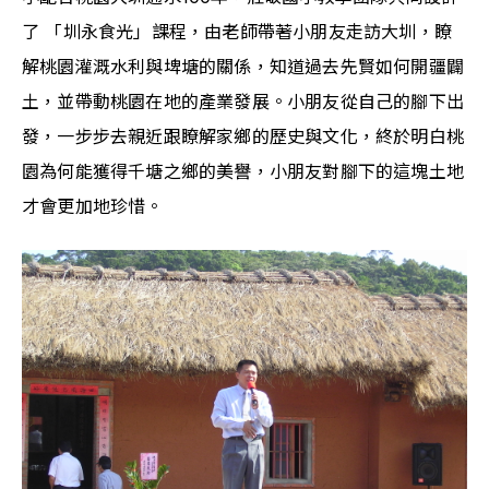
了 「圳永食光」課程，由老師帶著小朋友走訪大圳，瞭
解桃園灌溉水利與埤塘的關係，知道過去先賢如何開疆闢
土，並帶動桃園在地的產業發展。小朋友從自己的腳下出
發，一步步去親近跟瞭解家鄉的歷史與文化，終於明白桃
園為何能獲得千塘之鄉的美譽，小朋友對腳下的這塊土地
才會更加地珍惜。