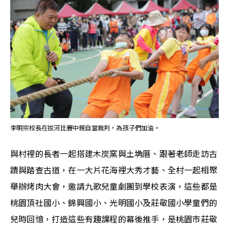
李明宗校長在拔河比賽中親自當裁判，為孩子們加油。
與村裡的長者一起搭建木炭窯與土埆厝、跟著老師走訪古
蹟與踏查古道，在一大片花海裡大秀才藝、全村一起相聚
舉辦烤肉大會，邀請九歌兒童劇團到學校表演，這些都是
桃園頂社國小、錦興國小、光明國小及莊敬國小學童們的
兒時回憶，打造這些有趣課程的幕後推手，是桃園市莊敬