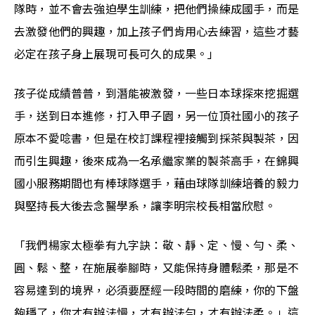
隊時，並不會去強迫學生訓練，把他們操練成國手，而是
去激發他們的興趣，加上孩子們肯用心去練習，這些才藝
必定在孩子身上展現可長可久的成果。」
孩子從成績普普，到潛能被激發，一些日本球探來挖掘選
手，送到日本進修，打入甲子園，另一位頂社國小的孩子
原本不愛唸書，但是在校訂課程裡接觸到採茶與製茶，因
而引生興趣，後來成為一名承繼家業的製茶高手，在錦興
國小服務期間也有棒球隊選手，藉由球隊訓練培養的毅力
與堅持長大後去念醫學系，讓李明宗校長相當欣慰。
「我們楊家太極拳有九字訣：敬、靜、定、慢、勻、柔、
圓、鬆、整，在施展拳腳時，又能保持身體鬆柔，那是不
容易達到的境界，必須要歷經一段時間的磨練，你的下盤
夠穩了，你才有辦法慢，才有辦法勻，才有辦法柔。」這