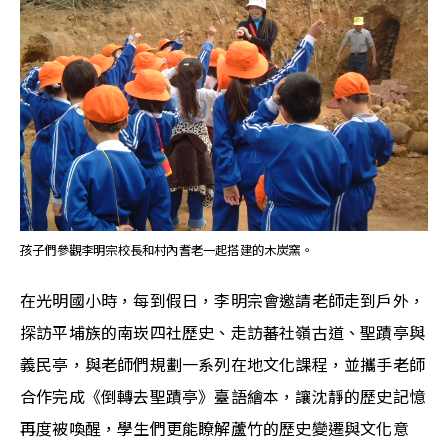
孩子們參觀李明宗校長和村內耆老一起搭建的木炭窯。
在光明國小時，每到假日，李明宗會邀請老師走到戶外，
探訪平埔族的南崁四社歷史、走訪蕃社嶺古道、聖蹟亭與
義民亭，與老師們規劃一系列在地文化課程，並攜手老師
合作完成《倒轉去聖蹟亭》臺語繪本，讓沈靜的歷史記憶
再度被喚醒，學生們更能瞭解蘆竹的歷史變遷與文化意