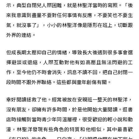
示，典型自閉兒人際困難，就是林聖洋當時的寫照。「後
來我意識到盡量不要對任何事情有反應，不要笑也不要生
氣，就沒事了」，小小的林聖洋像是隱形在班上，切斷跟
外界的連結。
但成長期太壓抑自己的情緒，導致長大後遇到很多事會選
擇避談或退縮，人際互動對他有如高壓且無法閃避的工
作，至今他仍不時會消失，訊息不讀不回，把自己封閉一
段時間不跟外界聯絡。這些都與童年創傷有關。
幸好閱讀拯救了他。經常被放在安親班一整天的林聖洋，
沒有朋友，卻擁有許多時間，於是他開始大量閱讀。逛書
店時接觸到當時青少年同溫層裡，很受歡迎的輕小說和動
漫，林聖洋發現有些角色的特質和他相似，其中最喜歡