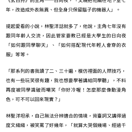
《玄日狩》的主角──日向夜，「父親把他關在地下室七
年，改造成外表無異、但全身只保留腦子的機器人」。
提起愛看的小說，林聖洋話就多了，他說，主角七年沒有
跟同年齡人交流，因此管家要教已經是大學生的日向夜
「如何跟同學聊天」、「如何搭配現代年輕人會穿的衣
服」等等。
「那系列的書我讀了二、三十遍，模仿裡面的人際技巧，
也有一些玩笑很有趣，我也想要學著講給同學聽」，不料
再度被同學識破而嘲笑「你好冷喔！怎麼那麼像動漫角
色，可不可以回來現實？」
林聖洋坦承，自己無法分辨適合的情境，背臺詞又講得過
度文縐縐，被笑罵了好幾年，「就算大哭個幾場、經過千