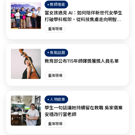
教師增能
當女孩遇見 AI：如何陪伴新世代女學生
打破學科框架，從科技焦慮走向明智協
作？
臺灣現場
焦點話題
教育部公布115年師鐸獎獲獎人員名單
臺灣現場
人物故事
學生一句話讓她持續留在教職 吳家儀棄
安穩改行當老師
臺灣現場