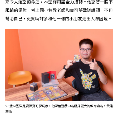
來令人絕望的命運，林聖洋用盡全力扭轉。他靠著一股不
服輸的倔強，考上國小特教老師和寶可夢戰隊講師，不但
幫助自己，更幫助許多和他一樣的小朋友走出人際困境。
26歲林聖洋是資深寶可夢玩家，他深信遊戲中能發揮更大的教育功能。黃建
賓攝