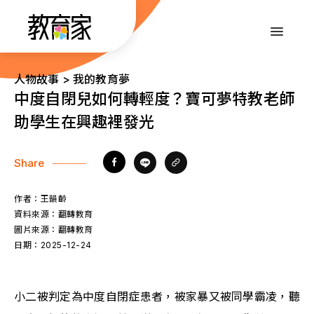
跳
到
:::
主
要
內
:::
人物故事 > 我的教育夢
容
中度自閉兒如何轉輕度？寶可夢特教老師
助學生在興趣裡發光
Share
作者：
王韻齡
資料來源：
翻轉教育
圖片來源：
翻轉教育
日期：
2025-12-24
小二被判定為中度自閉症患者，被家暴又被同學霸凌，聽