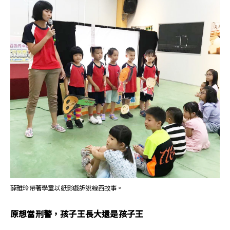
薛雅玲帶著學童以紙影戲訴說線西故事。
原想當刑警，孩子王長大還是孩子王