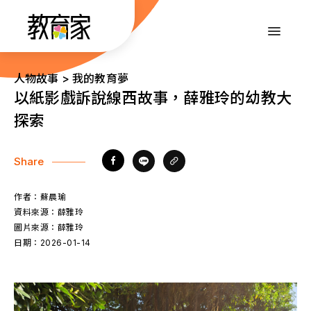
跳
到
:::
主
要
內
:::
人物故事 > 我的教育夢
容
以紙影戲訴說線西故事，薛雅玲的幼教大
探索
Share
作者：
蘇晨瑜
資料來源：
薛雅玲
圖片來源：
薛雅玲
日期：
2026-01-14