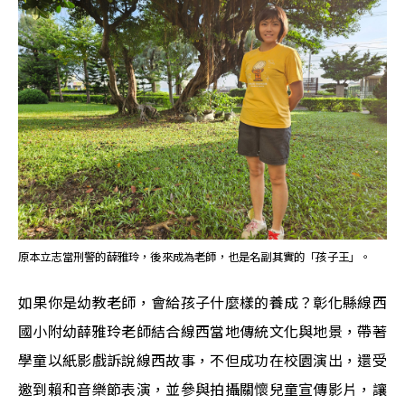
原本立志當刑警的薛雅玲，後來成為老師，也是名副其實的「孩子王」。
如果你是幼教老師，會給孩子什麼樣的養成？彰化縣線西
國小附幼薛雅玲老師結合線西當地傳統文化與地景，帶著
學童以紙影戲訴說線西故事，不但成功在校園演出，還受
邀到賴和音樂節表演，並參與拍攝關懷兒童宣傳影片，讓