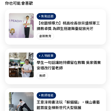
你也可能會喜歡
焦點話題
【校園領導力】桃高校長徐宗盛領軍三
摘教卓獎 為師生搭建舞臺綻放光芒
創新教育
人物故事
學生一句話讓她持續留在教職 吳家儀棄
安穩改行當老師
教師
教師增能
王意淳用書法玩「躲貓貓」，橫山書藝
館首度全棟新世代大型個展