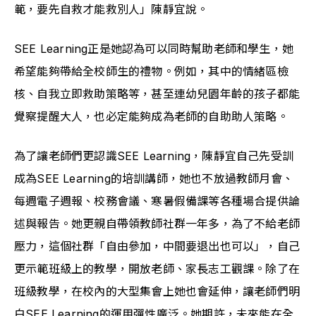
範，要先自救才能救別人」陳靜宜說。
SEE Learning正是她認為可以同時幫助老師和學生，她
希望能夠帶給全校師生的禮物。例如，其中的情緒區檢
核、自我立即救助策略等，甚至連幼兒園年齡的孩子都能
覺察提醒大人，也必定能夠成為老師的自助助人策略。
為了讓老師們更認識SEE Learning，陳靜宜自己先受訓
成為SEE Learning的培訓講師，她也不放過教師月會、
每週電子週報、校務會議、寒暑假備課等各種場合提供論
述與報告。她更親自帶領教師社群一年多，為了不給老師
壓力，這個社群「自由參加，中間要退出也可以」，自己
更示範班級上的教學，開放老師、家長志工觀課。除了在
班級教學，在校內的大型集會上她也會延伸，讓老師們明
白SEE Learning的運用彈性廣泛。她期許，未來能在全