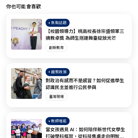
你也可能會喜歡
焦點話題
【校園領導力】桃高校長徐宗盛領軍三
摘教卓獎 為師生搭建舞臺綻放光芒
創新教育
趨勢政策
對政治有感而不是感冒？如何促進學生
認識民主並進行公民參與
臺灣現場
教師增能
當女孩遇見 AI：如何陪伴新世代女學生
打破學科框架，從科技焦慮走向明智協