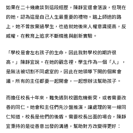
如果在二十幾歲談到這段經歷，陳靜宜還會落淚，但現在
的她，認為這是自己人生最重要的禮物。踏上師途的路
上，她不曾放棄過學生，也造就她後來人權意識提高，反
威權，在教育上追求不斷精進與創新實驗。
「學校是會左右孩子的生命，因此我對學校的期許很
高，」陳靜宜說。在她的觀念裡，學生作為一個「人」，
是無法被切割不同處室的，因此在她領導下開的個案會
議，所有的主任都要一起開會，一起想辦法幫助孩子。
而擔任校長十年來，難免遇到校園危機衝突，或者需要改
善的同仁。她會和主任們先沙盤推演，讓處理的第一線同
仁知道，校長是他們的後盾。需要校長出面的場合，陳靜
宜秉持的是從善意出發的溝通，幫助對方改變得更好：