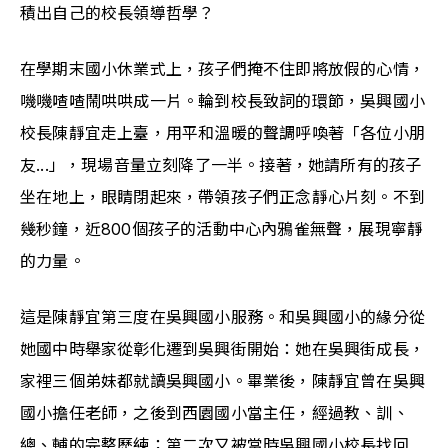
積出自己的校長領導哲學？
在學期末國小休業式上，孩子們掩不住即將放假的心情，
嘰嘰喳喳鬧哄哄成一片。輪到校長致詞的環節，吳興國小
校長陳靜宜走上臺，用平和溫暖的聲調呼喚著「各位小朋
友...」，現場音量立刻降了一半。接著，她請所有的孩子
坐在地上，眼睛閉起來，帶領孩子們正念靜心片刻。不到
幾秒鐘，近800個孩子的活動中心內鴉雀無聲，展現寧靜
的力量。
這是陳靜宜第三度在吳興國小服務。和吳興國小的緣分從
她國中時舉家從彰化遷到吳興街開始：她在吳興街成長，
家裡三個弟妹都就讀吳興國小。畢業後，陳靜宜曾在吳興
國小擔任老師，之後到西園國小當主任，經過教、訓、
總、輔的完整歷練；第二次又被當時吳興國小校長找回