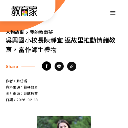
跳
到
:::
主
要
內
:::
人物故事 > 我的教育夢
容
吳興國小校長陳靜宜 返故里推動情緒教
育，當作師生禮物
Share
作者：
蘇岱崙
資料來源：
翻轉教育
圖片來源：
翻轉教育
日期：
2026-02-18