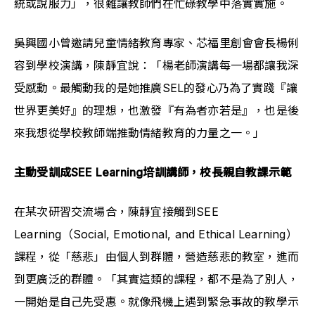
統或說服力」，很難讓教師們在忙碌教學中落實實施。
吳興國小曾邀請兒童情緒教育專家、芯福里創會會長楊俐
容到學校演講，陳靜宜說：「楊老師演講每一場都讓我深
受感動。最觸動我的是她推廣SEL的發心乃為了實踐『讓
世界更美好』的理想，也激發『有為者亦若是』，也是後
來我想從學校教師端推動情緒教育的力量之一。」
主動受訓成SEE Learning培訓講師，校長親自教課示範
在某次研習交流場合，陳靜宜接觸到SEE 
Learning（Social, Emotional, and Ethical Learning）
課程，從「慈悲」由個人到群體，營造慈悲的教室，進而
到更廣泛的群體。「其實這類的課程，都不是為了別人，
一開始是自己先受惠。就像飛機上遇到緊急事故的教學示