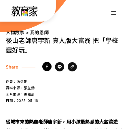
跳
到
:::
主
要
內
:::
人物故事 > 我的恩師
容
後山老師唐宇新 真人版大富翁 把「學校
變好玩」
Share
作者：
張益勤
資料來源：
張益勤
圖片來源：
編輯部
日期：
2023-05-16
從城市來的熱血老師唐宇新，用小孩最熟悉的大富翁遊