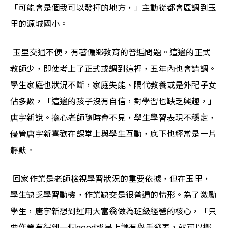
「可能會是個我可以發揮的地方，」主動從都會區調到玉
里的源城國小。
 玉里交通不便，有著偏鄉教育的普遍問題。這邊的正式
教師少，即使考上了正式或調到這裡，五年內也會請調。
學生家庭也狀況不斷，家庭失能、隔代教養或是外配子女
佔多數，「這邊的孩子沒有自信，對學習也缺乏興趣，」
唐宇新說。擔心老師隨時會不見，學生學習表現不穩定，
儘管唐宇新喜歡在課堂上與學生互動，底下也經常是一片
靜默。
 回家作業是老師檢視學習狀況的重要依據，但在玉里，
學生缺乏學習動機，作業缺交是很普遍的情形。為了激勵
學生，唐宇新想到運用大富翁做為班級經營的核心，「只
要作業有得到一個good或是上課有舉手發表，就可以擲