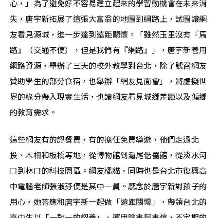
心，」為了避免好不容易建立起來的學習動機會在未來消
失，唐宇新拓展了這張大富翁的地圖到網路上，試圖讓網
友看見源城，進一步達到遠距關懷。「雖然玉里沒有『馬
路』（交通不便），但是我們有『網路』」，唐宇新善用
網路資源，舉辦了三天的校外教學到台北，除了號召網友
贊助學生的部分食宿，也舉辦「網友見面會」，將虛擬世
界的緣分帶入現實生活，也讓網友看見城鄉差距以及偏鄉
的教育需求。
這些網友有的認餐費，有的擔任免費導遊，他們走過北
投、木柵和板橋等地，從博物館到滬尾偕醫館，從淡水河
口到林口的科技園區。網友橘貓，同時也是台北市復興高
中電腦老師張淑芬便是其中一員。感念於唐宇新對孩子的
用心，她答應和唐宇新一起做「遠距關懷」，帶領台北的
高中生以「一對一的認養」，運用臉書與書信，不定期的