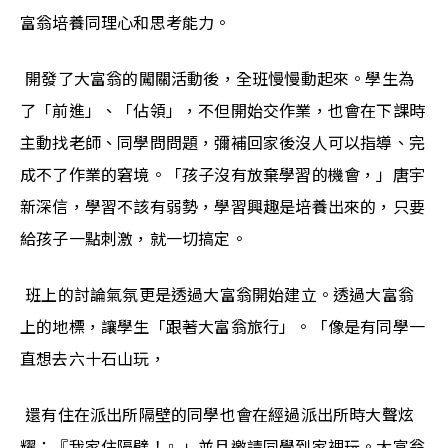
富翁培養同理心和思考能力。
 開發了大富翁的闖關活動後，全班慢慢動起來。學生為
了「前進」、「佔領」，不但開始交作業，也會在下課時
主動找老師、同學問問題，彌補回家後沒人可以指導、完
成不了作業的窘境。「孩子沒有放棄學習的機會，」唐宇
新深信，學習不該有弱勢，學習興趣是培養出來的，只要
給孩子一點刺激，就一切搞定。
 班上的討論氣氛更是透過大富翁開始建立。透過大富翁
上的地標，讓學生「跟著大富翁旅行」。「像是有同學一
直想去六十石山玩，
 還有住在派出所隔壁的同學也會在經過派出所時大聲炫
耀：『我家住隔壁！』」並且邀請同學到家裡玩。大富翁