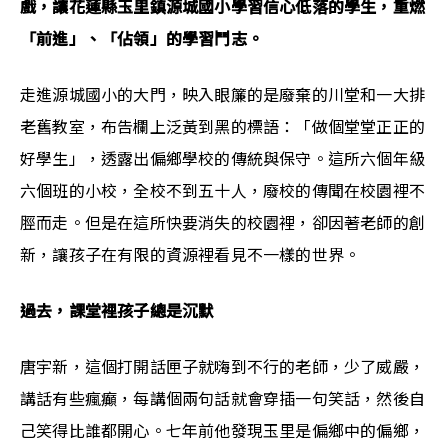
戲，讓花蓮縣玉里鎮源城國小學習信心低落的學生，重燃
「前進」、「佔領」的學習鬥志。
走進源城國小的大門，映入眼簾的是廢棄的川堂和一大排
老舊教室，布告欄上泛黃到黑的標語：「做個堂堂正正的
好學生」，透露出偏鄉學校的傳統與保守。這所六個年級
六個班的小校，全校不到五十人，廢校的傳聞在校園裡不
脛而走。但是在這所快要消失的校園裡，卻因著老師的創
新，讓孩子在有限的資源裡看見不一樣的世界。
過去，課堂裡孩子總是沉默
唐宇新，這個打開話匣子就嗨到不行的老師，少了威嚴，
講話有些瘋癲，每講個兩句話就會穿插一句笑話，然後自
己笑得比誰都開心。七年前他發現玉里是偏鄉中的偏鄉，